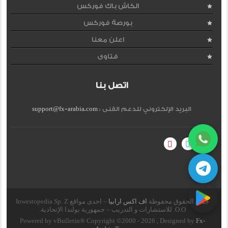
الكاش باك فوركس
بورصة فوركس
اعلن معنا
فتاوى
اتصل بنا
البريد الإلكتروني للدعم الفنى :
support@fx-arabia.com
جميع الحقوق محفوظة
اف اكس ارابيا
– احدى مواقع Inwestopedia Sp. Z
O.O. للاستشارات و التدريب – جمهورية بولندا الإتحادية.
Powered by vBulletin® Copyright ©2000 - 2026 , Designed by
Fx-