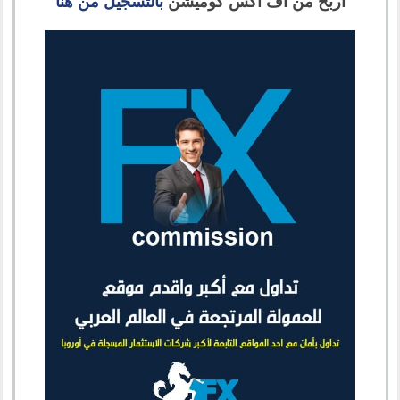
اربح من اف اكس كوميشن
بالتسجيل من هنا