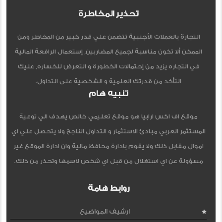
تحذير المخاطرة
التجارة بالعملات الأجنبية تتضمن علي قدر كبير من المخاطر ومن
الممكن ألا تكون مناسبة لجميع المضاربين, إستعمال الرافعة المالية
في التجاره يزيد من إحتمالات الخطورة و التعرض للخساره, عليك
التأكد من قدرتك العلمية و الشخصية على التداول.
تنبيه هام
موقع اف اكس ارابيا هو موقع تعليمي خالص يهدف الي توعية
المستثمر العربي مبادئ الاستثمار و التداول الناجح ولا يتحصل علي اي
اموال مقابل ذلك ولا يقوم بادارة محافظ مالية وان ادارة الموقع غير
مسؤولة عن اي استغلال من قبل اي شخص لاسمها وتحذر من ذلك.
روابط هامة
ارشيف المواضيع