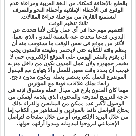
بالطبع بالإضافة لتمكنك من اللغة العربية ومراعاة عدم
الوقوع في الأخطاء الإملائية وأخطاء النحو والصرف
ليستمتع القارئ من مواصلة قراءة المقالات.
ثالثا: تنظيم الوقت
التنظيم مهم جدا في أي عمل ولكن لأننا نتحدث عن
التدوين فدعنا نتحدث عنه بالنسبة للمدون الذي يعمل
لأكثر من موقع في نفس الوقت ما يستوجب منه أن
ينظم وقته للكتابة حتى لايخسر وظيفته فالمدون يجب
أن يقوم بالنشر اليومي على الموقع الإلكتروني حتى لا
يخسر جمهوره ولأن عمل المدون يكون من داخل منزله
فيجب أن يحدد وقت معين للعمل وألا يتهاون مع الجدول
الموضوع للعمل لكي يستمر بعمله ويكون مدون ناجح.
رابعا: يملك علاقات قوية مع المؤثرين
مهما كان المدون بارع في مجال عمله ومتفوق فإنه في
حاجة للترويج لمدونته والمحتوى الذي يقدمه ليتمكن من
الوصول لأكبر عدد ممكن من المتابعين والقراء لذلك
يحتاج التواصل دائما بالموثرين والمشاهير من الكتاب إما
من خلال البريد الإلكتروني أو من خلال صفحات لتواصل
الإجتماعي ليروجوا لمدوناته ويبدوا أرائهم حولها.