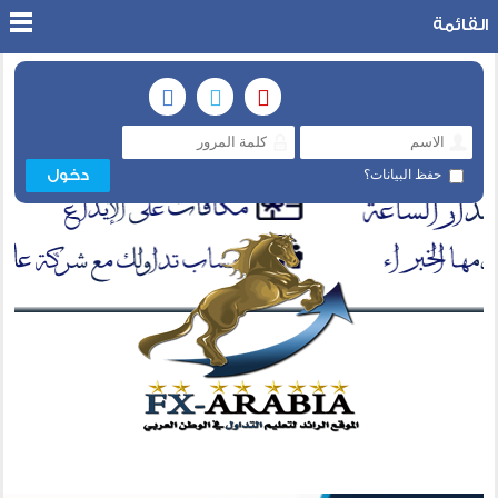
القائمة
حفظ البيانات؟