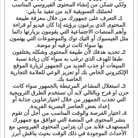
ولكي تتمكن من إنشاء المحتوى الفيروسي المناسب
لحملتك التسويقية لابد من تنفيذ ما يلي:
1ـ التعرف على جمهورك من خلال معرفة طبيعة
المحتوى الذي يرغبون برؤيته إذا كان فيديو أو قراءة
وأهم المنصات الاجتماعية التي يقومون بزيارتها دائما
مثل الفيسبوك أو التيك توك والموضوعات التي يهتمون
بها سواء كانت ترفيه أو موضة.
2ـ تحديد هدفك لأن طبيعة المحتوى وشكله يختلفون
طبقا للهدف الذي ترغب به سواء كان زيادة نسبة
المبيعات أو جذب العديد من الجمهور لزيارة الموقع
الإلكتروني الخاص بك أو تعزيز الوعي للعلامة التجارية
الخاصة بك.
3ـ استغلال المشاعر المرتبطة بالجمهور سواء كانت
حزن او فرح وبالتالي لابد أن تستخدم الطرق الترويجية
التي تجذب الجمهور من خلال اختيارعناوين جذابة أو
إعداد بعض العناصر البصرية الفريدة.
4ـ اختيار الفرصة والوقت المناسب من أجل أن تقوم
بنشر المحتوى في المنصة التي تتوافق مع جمهورك
المستهدف فلابد من أن يتزامن المحتوى الفيروسي مع
الأحداث الموجودة في ذلك الوقت بحيث يناقش أبرز