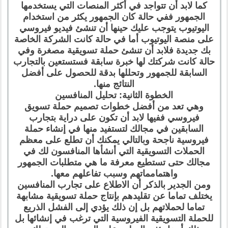
كما لابد أن تتواجد في أكثر المنصات التي يستخدمها
الجمهور ففي حالة كان الجمهور يكثر من استخدام
اليوتيوب يتوجب عليك حينها أن تنشئ فيديو فيروسي
على منصة اليوتيوب أما في حالة كانت الشركة الخاصة
بك جديدة فلابد أن تنشئ حملة تسويقية مصغرة وفي
حالة كانت شركتك لها خبرة سابقة فستستعين بالتجارب
السابقة للجمهور وتحللها بدقة للحصول على أفضل
النتائج منها.
الخطوة الثانية: تحليل المنافسين
وهي تعد من أفضل خطوات تصميم حملة تسويق
فيروسي ففيها لابد أن تكون على دراية بتجارب
السابقين في مجالك لتستفيد منها في إنشاء حملة
فيروسية ناجحة وبالتالي يمكنك أن تطلع على معظم
الحملات التسويقية التي أنشأها المنافسون لك في
مجالك حتى تستطيع معرفة ما هي متطلبات الجمهور
واهتمامماتهم وسبب تفاعلهم معها.
ومن الجدير بالذكر أن الاطلاع على تجارب المنافسين
يختلف تماما عن تقليدهم بإنتاج حملة تسويقية مشابهة
تماما لحملاتهم بل إن ذلك يؤدي إلى الفشل الذريع
للحملة التسويقية الفيروسية التي ترغب في إنشائها بل