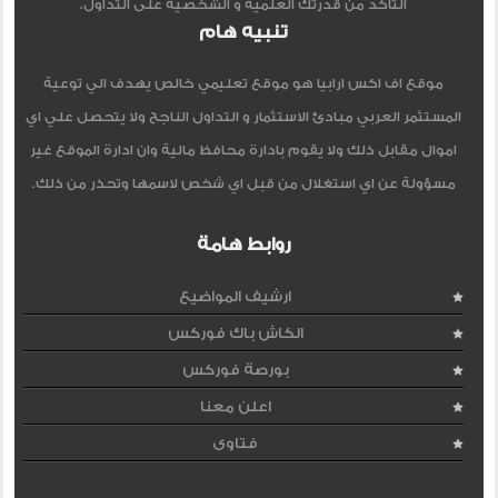
التأكد من قدرتك العلمية و الشخصية على التداول.
تنبيه هام
موقع اف اكس ارابيا هو موقع تعليمي خالص يهدف الي توعية
المستثمر العربي مبادئ الاستثمار و التداول الناجح ولا يتحصل علي اي
اموال مقابل ذلك ولا يقوم بادارة محافظ مالية وان ادارة الموقع غير
مسؤولة عن اي استغلال من قبل اي شخص لاسمها وتحذر من ذلك.
روابط هامة
ارشيف المواضيع
الكاش باك فوركس
بورصة فوركس
اعلن معنا
فتاوى