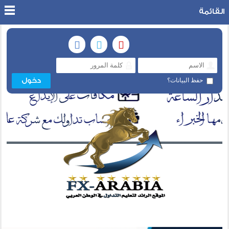
القائمة
حفظ البيانات؟