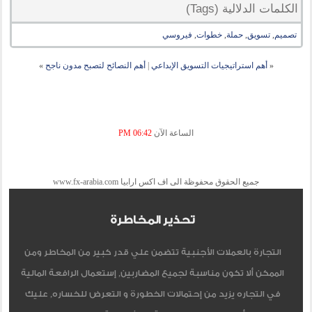
الكلمات الدلالية (Tags)
تصميم
,
تسويق
,
حملة
,
خطوات
,
فيروسي
«
أهم استراتيجيات التسويق الإبداعي
|
أهم النصائح لتصبح مدون ناجح
»
الساعة الآن
06:42 PM
جميع الحقوق محفوظة الى اف اكس ارابيا www.fx-arabia.com
تحذير المخاطرة
التجارة بالعملات الأجنبية تتضمن علي قدر كبير من المخاطر ومن
الممكن ألا تكون مناسبة لجميع المضاربين, إستعمال الرافعة المالية
في التجاره يزيد من إحتمالات الخطورة و التعرض للخساره, عليك