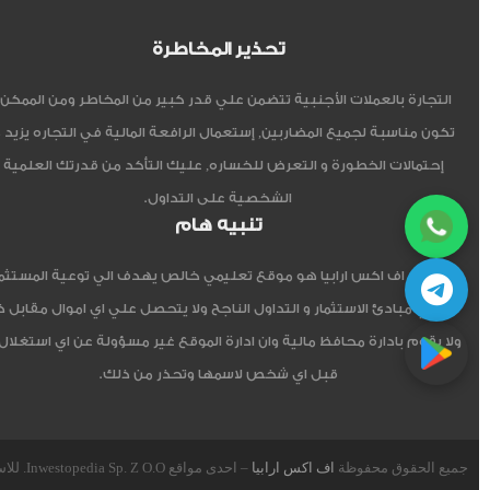
تحذير المخاطرة
التجارة بالعملات الأجنبية تتضمن علي قدر كبير من المخاطر ومن الممكن أ
تكون مناسبة لجميع المضاربين, إستعمال الرافعة المالية في التجاره يزيد 
إحتمالات الخطورة و التعرض للخساره, عليك التأكد من قدرتك العلمية 
الشخصية على التداول.
تنبيه هام
موقع اف اكس ارابيا هو موقع تعليمي خالص يهدف الي توعية المستثم
العربي مبادئ الاستثمار و التداول الناجح ولا يتحصل علي اي اموال مقابل 
ولا يقوم بادارة محافظ مالية وان ادارة الموقع غير مسؤولة عن اي استغلال
قبل اي شخص لاسمها وتحذر من ذلك.
جميع الحقوق محفوظة
اف اكس ارابيا
– احدى مواقع Inwestopedia Sp. Z O.O. للاستشارات و التدريب – جمهورية بولندا الإتحادية.