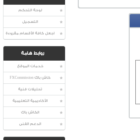
لوحة التحكم
التسجيل
اجعل كافة الأقسام مقروءة
روابط هامة
خدمات الموقع
كاش باك FXCommission
تحليلات فنية
الأكاديمية التعليمية
الكاش باك
الدعم الفنى