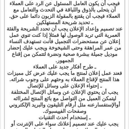
فيجب أن يكون العامل المسئول عن الرد على العملاء
أن يتحلى بالذوق واللباقة في التحدث والتعامل مع
العملاء فيجب أن يقتنع بالمقولة الزبون دائما على حق.
ـ تحديد شريحة المستهلكين
عند تصميم وإعداد الإعلان يجب أن تحدد الشريحة والفئة
العمرية التي تريد الوصول لها فمثلا إذا كنت تنوي عمل
إعلان عن مستحضرات التجميل فأنت تستهدف النساء
من عمر المراهقة وحتى الشيخوخة ويجب عليك إحضار
موديل جميلة ببشرة صحية ونضرة لتتمكن من إقناع
الجمهور.
ـ طرح أفكار جديد على العملاء
فعند عمل إعلان لمنتج ما يجب عليك عرض كل مميزات
هذا المنتج لإقناع العملاء به وحثهم على وجوب شرائه.
ـ إحتواء الإعلان على وسائل للإتصال
يجب أن يحتوي الإعلان عن وسائل الإتصال المختلفة
ليتمكن العميل من التواصل مع بائع المنتج لشراائه
أوالإستفسارعنه مثل أرقام التليفون والبريد الإلكتروني
وصفحات الفييسبوك.
ـ إستخدام أحدث التقنيات
يجب عليك عند تصميم إعلانك سواء على الإنترنت أو