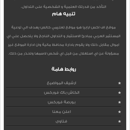
التأكد من قدرتك العلمية و الشخصية على التداول.
تنبيه هام
موقع اف اكس ارابيا هو موقع تعليمي خالص يهدف الي توعية
المستثمر العربي مبادئ الاستثمار و التداول الناجح ولا يتحصل علي اي
اموال مقابل ذلك ولا يقوم بادارة محافظ مالية وان ادارة الموقع غير
مسؤولة عن اي استغلال من قبل اي شخص لاسمها وتحذر من ذلك.
روابط هامة
ارشيف المواضيع
الكاش باك فوركس
بورصة فوركس
اعلن معنا
فتاوى