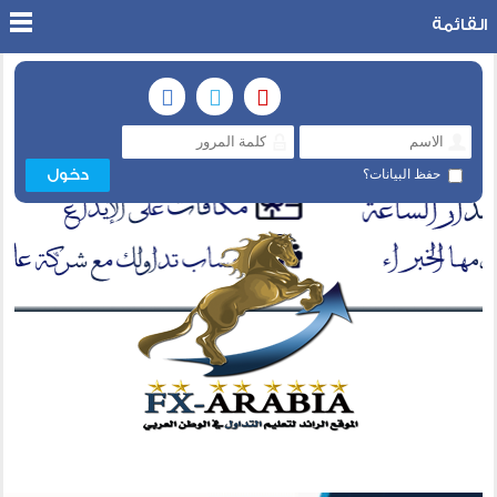
القائمة
حفظ البيانات؟