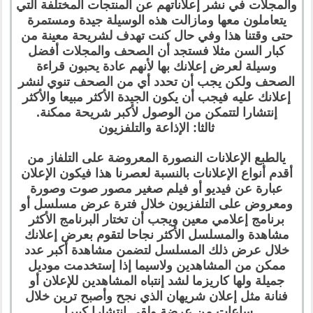
والمجلات في نشر إعلاناتهم عن المنتجات المختلفة التي
يتعاملون معها ومازالت هذه الوسيلة جيدة ومستمرة
حتى وقتنا هذا وفي حال كنت تهدف لشريحة معينة من
كبار السن مثلا فستجد أن الصحف والمجلات أفضل
وسيلة لعرض إعلانك بها لأنهم عادة يحبون قراءة
الصحف ولكن يجب أن تحدد أي من الصحف تنوي لنشر
إعلانك عليه فيجب أن يكون الجيدة الأكثر مبيعا والأكثر
إنتشارا لتتمكن من الوصول لأكبر شريحة ممكنة.
ثالثا: الإذاعة والتلفزيون
يالطبع الإعلانات النصورة المعروضة على التلفاز من
أقدم أنواع الإعلانات بالنسبة لعصرنا هذا فيكون الإعلان
عبارة عن فيديو أو فيلم صغير مصور صوت وصورة
ومعروض على التلفزيون خلال فترة عرض مسلسل أو
برنامج إعلامي معين ويجب أن تختار البرنامج الأكثر
مشاهدة والمسلسل الأكثر نجاحا لتقوم بعرض إعلانك
خلال عرض ذلك المسلسل لتضمن مشاهدة أكبر عدد
ممكن من المشاهدين ولاسيما إذا إستخدمت موديل
جميلة ولها كاريزما لشد إنتباه المشاهدين للإعلان أو
فنانة مثل إعلان شريهان الذي نجح وأصبح ترين خلال
ساعات من عرضة ولقى إنتشارا كبيرا.