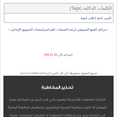
الكلمات الدلالية (Tags)
للنبي
,
ناجح
,
إعلان
,
كيفية
«
مراحل القمع التسويقي لزيادة المبيعات
|
أهم استراتيجيات التسويق الإبداعي
»
الساعة الآن
01:18 PM
جميع الحقوق محفوظة الى اف اكس ارابيا www.fx-arabia.com
تحذير المخاطرة
التجارة بالعملات الأجنبية تتضمن علي قدر كبير من المخاطر ومن
الممكن ألا تكون مناسبة لجميع المضاربين, إستعمال الرافعة المالية
في التجاره يزيد من إحتمالات الخطورة و التعرض للخساره, عليك