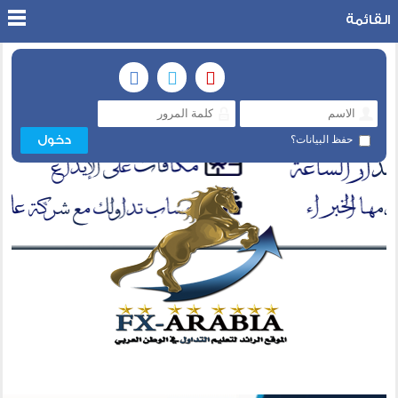
القائمة
حفظ البيانات؟