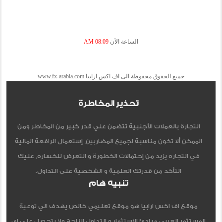
الساعة الآن
08:09 AM
جميع الحقوق محفوظة الى اف اكس ارابيا www.fx-arabia.com
تحذير المخاطرة
التجارة بالعملات الأجنبية تتضمن علي قدر كبير من المخاطر ومن
الممكن ألا تكون مناسبة لجميع المضاربين, إستعمال الرافعة المالية
في التجاره يزيد من إحتمالات الخطورة و التعرض للخساره, عليك
التأكد من قدرتك العلمية و الشخصية على التداول.
تنبيه هام
موقع اف اكس ارابيا هو موقع تعليمي خالص يهدف الي توعية
المستثمر العربي مبادئ الاستثمار و التداول الناجح ولا يتحصل علي اي