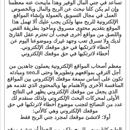
تساعد في جني المال الوفير وهذا مايبحث عنه معظمنا
وإن لم يكن كلنا نبحث عن الربح والمال وبالخصوص
العمل في مجال التسويق بالعمولة وإنشاء المواقع
الإلكترونية للربح منها ولكن يجب عليك ألا تهمل هذا
الموقع بتقديم محتوى مسروق ومأخوذ بطريقة القص
واللصق من مواقع أخرى فيجب أن تحترم عقل القارئ
لديك ولا تسرق تعب وجهد غيرك وموضوعنا اليوم عن
أخطاء لاترتكبها في حق موقعك الإلكتروني.
أخطاء لاترتكبها في حق موقعك الإلكتروني
معظم أصحاب المواقع الإلكترونية يعملون جاهدين من
أجل الترقي بمواقعهم وتطويرها وحتى الـseo ومبادئه
تكون على أساس سمعة موقعك الإلكتروني بين المواقع
المنافسة الأخرى والأهتمام بها وبالمحتوى الذي تقدمه هو
الذي يجعل من موقعك الإلكتروني يظهر في النتائج
الأولى لمحركات البحث الإلكتروني ولذلك سنقدم لك
عدد من النصائح لتجنب موضوع أخطاء لاترتكبها في حق
موقعك الإلكتروني وهي كالأتي:
أولا: لاتنشئ موقعك لمجرد جني الربح فقط
بالطبع كلنا يسعى للربح ولكن من الخطأ أن تنشئ موقع