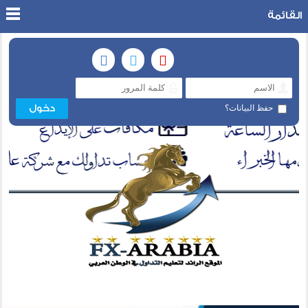
القائمة
حفظ البيانات؟