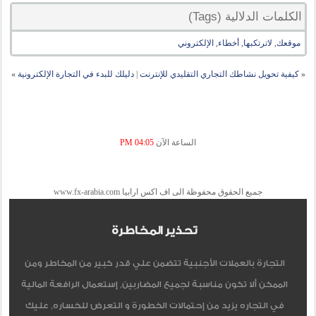
الكلمات الدلالية (Tags)
موقعك
,
لاترتكبها
,
أخطاء
,
الإلكتروني
«
كيفية تحويل نشاطك التجاري التقليدي للإنترنت
|
دليلك للبدء في التجارة الإلكترونية
»
الساعة الآن
04:05 PM
جميع الحقوق محفوظة الى اف اكس ارابيا www.fx-arabia.com
تحذير المخاطرة
التجارة بالعملات الأجنبية تتضمن علي قدر كبير من المخاطر ومن
الممكن ألا تكون مناسبة لجميع المضاربين, إستعمال الرافعة المالية
في التجاره يزيد من إحتمالات الخطورة و التعرض للخساره, عليك