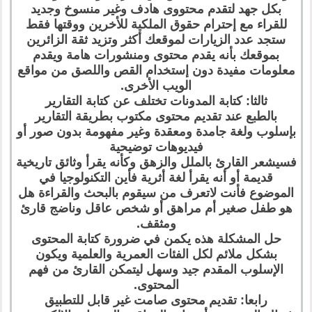
بكل جهد لتقدم محتووى هادف وغير منسوخ وجديد
للقراء مع إحترام حقوق الملكية للأخرين ووقتها فقط
ستجد عدد الزيارات لموقعك أكثر وتزيد ثقة الزائرين
بموقعك بأنه يقدم محتوى ومنشورات هامة ويقدم
معلومات مفيدة دون إستخدام القص واللصق من مواقع
الويب الأخرى.
ثالثا: كتابة المدونات تختلف عن كتابة التقارير
بالطبع عند تقديم محتوى مكتوب بطريقة التقارير
بإسلوب ولغة جامدة ومعقدة وغير مفهومة بدون صور أو
فيديوهات توضيحية
فسيشعر القارئ بالملل والزهق وكأنه يقرأ وثائق تاريخية
قديمة أو أنه يقرأ لغة أثرية فأين التكنولوجيا في
الموضوع فأنت لاتعرف من سيقوم بالبحث والقراءة هل
هو طفل صغير أم مراهق أو شخص عاقل وناضج قارئ
ومثقف.
حل المشكلة هذه يكمن في ضرورة كتابة المحتوى
بشكل ملائم لكل الفئات العمرية والعلمية ويكون
الإسلوب المقدم جيد وسهل ليتمكن القارئ من فهم
المحتوى.
رابعا: تقديم محتوى صامت غير قابل للتطبيق