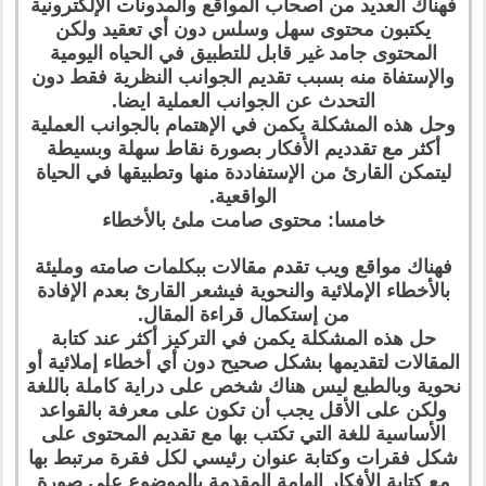
فهناك العديد من أصحاب المواقع والمدونات الإلكترونية
يكتبون محتوى سهل وسلس دون أي تعقيد ولكن
المحتوى جامد غير قابل للتطبيق في الحياه اليومية
والإستفاة منه بسبب تقديم الجوانب النظرية فقط دون
التحدث عن الجوانب العملية ايضا.
وحل هذه المشكلة يكمن في الإهتمام بالجوانب العملية
أكثر مع تقدديم الأفكار بصورة نقاط سهلة وبسيطة
ليتمكن القارئ من الإستفاددة منها وتطبيقها في الحياة
الواقعية.
خامسا: محتوى صامت ملئ بالأخطاء
فهناك مواقع ويب تقدم مقالات ببكلمات صامته ومليئة
بالأخطاء الإملائية والنحوية فيشعر القارئ بعدم الإفادة
من إستكمال قراءة المقال.
حل هذه المشكلة يكمن في التركيز أكثر عند كتابة
المقالات لتقديمها بشكل صحيح دون أي أخطاء إملائية أو
نحوية وبالطبع ليس هناك شخص على دراية كاملة باللغة
ولكن على الأقل يجب أن تكون على معرفة بالقواعد
الأساسية للغة التي تكتب بها مع تقديم المحتوى على
شكل فقرات وكتابة عنوان رئيسي لكل فقرة مرتبط بها
مع كتابة الأفكار الهامة المقدمة بالموضوع على صورة