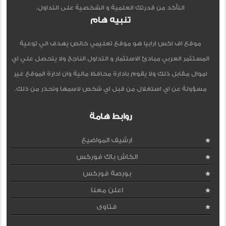
التأكد من قدرتك العلمية و الشخصية على التداول.
تنبيه هام
موقع اف اكس ارابيا هو موقع تعليمي خالص يهدف الي توعية
المستثمر العربي مبادئ الاستثمار و التداول الناجح ولا يتحصل علي اي
اموال مقابل ذلك ولا يقوم بادارة محافظ مالية وان ادارة الموقع غير
مسؤولة عن اي استغلال من قبل اي شخص لاسمها وتحذر من ذلك.
روابط هامة
ارشيف المواضيع
الكاش باك فوركس
بورصة فوركس
اعلن معنا
فتاوى