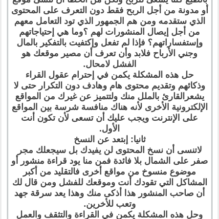
أو مدونة من أجل الربح فقط دون التعرف على المحتوى
الذي ستقدمه ومن هم الجمهور الذي تود التعامل معهم
من أجل إيصال المنشورات لهم ؟وما هي إحتياجاتهم
وإستفساراتهم؟ فإذا لم تفعل وإكتفيت بالتفكير بالمال
وجني الأرباح فلابد وأن تعرف أن مصير موقعك هو
الفشل لامحال.
حل هذه المشكلة يكمن في إحترام عقول القراء
وذكائهم وتقديم محتوى هام وهادف دون التكرار حتى لا
يشعرالقارئ بالملل منك ولتتميز عن غيرك من المواقع
الإلكترونية الأخرى لأنه هناك منافسة شرسة بين المواقع
على الإنترنت ويجب عليك أن تسعى لأن تكون أنت
الأول.
ثانيا: إبتعد عن النسخ
لاتنسى أن نسخ المحتوى لن يفيدك بل سيجعلك مجر
صفر على الشمال بلا فائدة فمن منا يود قراءة منشور أو
موضوع منسوخ من مواقع أخرى فالتقليد من أكبر
المشاكل التي تقودك أنت وموقعك للفشل ومن قال لك
أن صاحب المنشور هذا أذكى منك وهذا يعد سرقة جهد
وتعب للأخرين.
وحل هذه المشكلة يكمن في القراءة والتثقف والعمل