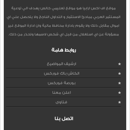
موقع اف اكس ارابيا هو موقع تعليمي خالص يهدف الي توعية
المستثمر العربي مبادئ الاستثمار و التداول الناجح ولا يتحصل علي اي
اموال مقابل ذلك ولا يقوم بادارة محافظ مالية وان ادارة الموقع غير
مسؤولة عن اي استغلال من قبل اي شخص لاسمها وتحذر من ذلك.
روابط هامة
ارشيف المواضيع
الكاش باك فوركس
بورصة فوركس
اعلن معنا
فتاوى
اتصل بنا