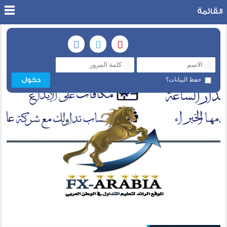
القائمة
حفظ البيانات؟