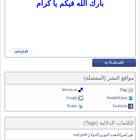
بارك الله فيكم يا كرام
مواقع النشر (المفضلة)
del.icio.us
Digg
Google
StumbleUpon
Twitter
Facebook
الكلمات الدلالية (Tags)
فوركس|الذهب| اليورو |الدولار| usd| gold