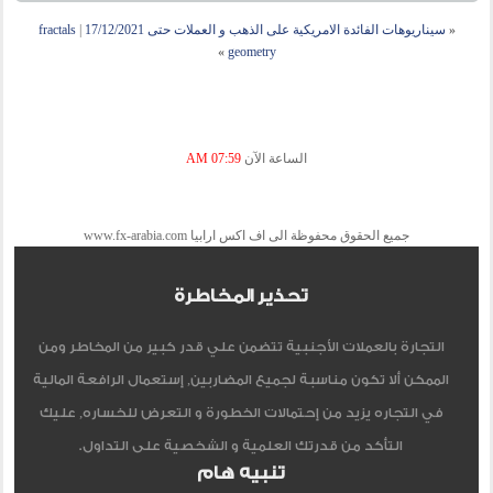
«
سيناريوهات الفائدة الامريكية على الذهب و العملات حتى 17/12/2021
|
fractals
»
geometry
الساعة الآن
07:59 AM
جميع الحقوق محفوظة الى اف اكس ارابيا www.fx-arabia.com
تحذير المخاطرة
التجارة بالعملات الأجنبية تتضمن علي قدر كبير من المخاطر ومن
الممكن ألا تكون مناسبة لجميع المضاربين, إستعمال الرافعة المالية
في التجاره يزيد من إحتمالات الخطورة و التعرض للخساره, عليك
التأكد من قدرتك العلمية و الشخصية على التداول.
تنبيه هام