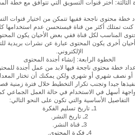
الثالثة: اختر قنوات التسويق التي تتوافق مع خطة الم
خطة محتوى ناجحة ففيها تتمكن من اختيار قنوات التسو
كنت تمتلك أكثر من قناة فيستحسن عدم استخدامها كل
حتوى المناسب لكل قناة ففي بعض الأحيان يكون المحت
أحيان أخرى يكون المحتوى عبارة عن نشرات بريدية للت
الإلكتروني.
الخطوة الرابعة: إنشاء أجندة المحتوى
عداد خطة محتوى ناجحة فيها لابد من عمل أجندة للم
أو نصف شهري أو شهري ولكن يمكنك أن تختار المعدل 
فيذها جيدا وتجنب تكرار التخطيط خلال فترة زمنية قصي
لى واجهة أسهل في الاستخدام في حالة العمل الجماعي كم
التفاصيل الأساسية والتي تكون على النحو التالي:
1ـ تاريخ تسليم الفكرة
2ـ تاريخ النشر.
3ـ قناة النشر.
4ـ فكرة المحتوى.