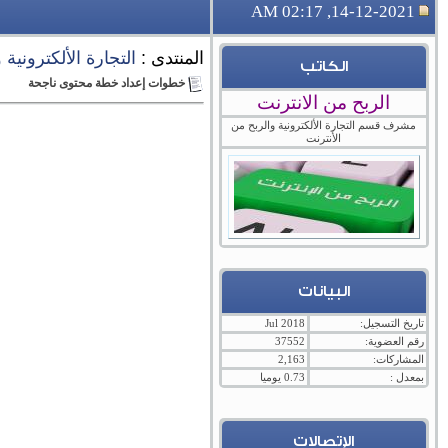
14-12-2021, 02:17 AM
المنتدى :
التجارة الألكترونية
الكاتب
خطوات إعداد خطة محتوى ناجحة
الربح من الانترنت
مشرف قسم التجارة الألكترونية والربح من
الأنترنت
البيانات
تاريخ التسجيل:
Jul 2018
رقم العضوية:
37552
المشاركات:
2,163
بمعدل :
0.73 يوميا
الإتصالات