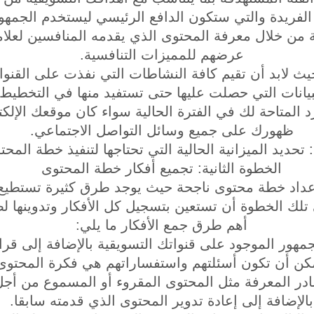
يع الفريدة والتي ستكون الدافع الرئيسي ليستخدم الجمه
ة من خلال معرفة المحتوى الذي يقدمه المنافسين لعلامت
عرضهم للمميزات التنافسية.
حيث لابد أن تقيم كافة النشاطات التي نفذت على القنو
لبيانات التي حصلت عليها حتى تستفيد منها في التخطي
 المتاحة لك في الفترة الحالية سواء كان موقعك الإلك
ظهورك على جميع وسائل التواصل الاجتماعي.
 تحديد الميزانية الحالية التي تحتاجها لتنفيذ خطة المحت
الخطوة الثانية: تجميع أفكار خطة المحتوى
داد خطة محتوى ناجحة حيث يوجد طرق كثيرة تستطيع م
لك الخطوة أن تستعين بتسجيل كل الأفكار وتدوينها ل
أهم طرق جمع الأفكار ما يلي:
جمهور الموجود على قنواتك التسويقية بالإضافة إلى قراء
كن أن تكون أسئلتهم واستفساراتهم هي فكرة المحتوى
صادر المعرفة مثل المحتوى المقروء أو المسموع من أج
بالإضافة إلى إعادة تدوير المحتوى الذي قدمته سابقا.