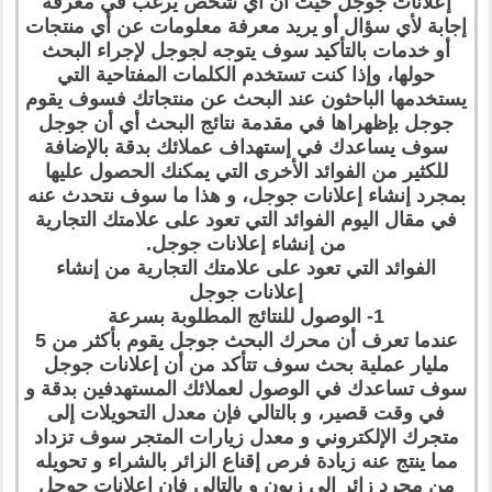
إعلانات جوجل حيث أن أي شخص يرغب في معرفة
إجابة لأي سؤال أو يريد معرفة معلومات عن أي منتجات
أو خدمات بالتأكيد سوف يتوجه لجوجل لإجراء البحث
حولها، وإذا كنت تستخدم الكلمات المفتاحية التي
يستخدمها الباحثون عند البحث عن منتجاتك فسوف يقوم
جوجل بإظهراها في مقدمة نتائج البحث أي أن جوجل
سوف يساعدك في إستهداف عملائك بدقة بالإضافة
للكثير من الفوائد الأخرى التي يمكنك الحصول عليها
بمجرد إنشاء إعلانات جوجل، و هذا ما سوف نتحدث عنه
في مقال اليوم الفوائد التي تعود على علامتك التجارية
من إنشاء إعلانات جوجل.
الفوائد التي تعود على علامتك التجارية من إنشاء
إعلانات جوجل
1- الوصول للنتائج المطلوبة بسرعة
عندما تعرف أن محرك البحث جوجل يقوم بأكثر من 5
مليار عملية بحث سوف تتأكد من أن إعلانات جوجل
سوف تساعدك في الوصول لعملائك المستهدفين بدقة و
في وقت قصير، و بالتالي فإن معدل التحويلات إلى
متجرك الإلكتروني و معدل زيارات المتجر سوف تزداد
مما ينتج عنه زيادة فرص إقناع الزائر بالشراء و تحويله
من مجرد زائر إلى زبون و بالتالي فإن إعلانات جوجل