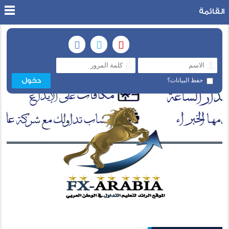
القائمة
حفظ البيانات؟