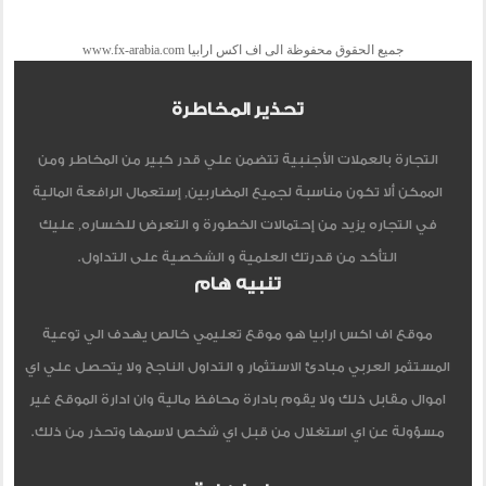
جميع الحقوق محفوظة الى اف اكس ارابيا www.fx-arabia.com
تحذير المخاطرة
التجارة بالعملات الأجنبية تتضمن علي قدر كبير من المخاطر ومن
الممكن ألا تكون مناسبة لجميع المضاربين, إستعمال الرافعة المالية
في التجاره يزيد من إحتمالات الخطورة و التعرض للخساره, عليك
التأكد من قدرتك العلمية و الشخصية على التداول.
تنبيه هام
موقع اف اكس ارابيا هو موقع تعليمي خالص يهدف الي توعية
المستثمر العربي مبادئ الاستثمار و التداول الناجح ولا يتحصل علي اي
اموال مقابل ذلك ولا يقوم بادارة محافظ مالية وان ادارة الموقع غير
مسؤولة عن اي استغلال من قبل اي شخص لاسمها وتحذر من ذلك.