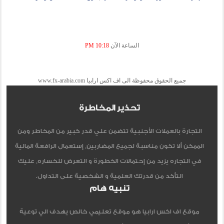
الساعة الآن
10:18 PM
جميع الحقوق محفوظة الى اف اكس ارابيا www.fx-arabia.com
تحذير المخاطرة
التجارة بالعملات الأجنبية تتضمن علي قدر كبير من المخاطر ومن
الممكن ألا تكون مناسبة لجميع المضاربين, إستعمال الرافعة المالية
في التجاره يزيد من إحتمالات الخطورة و التعرض للخساره, عليك
التأكد من قدرتك العلمية و الشخصية على التداول.
تنبيه هام
موقع اف اكس ارابيا هو موقع تعليمي خالص يهدف الي توعية