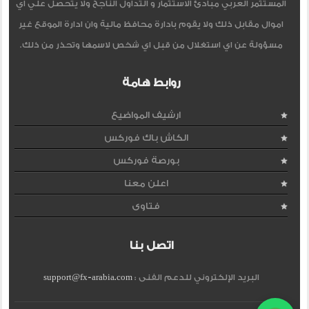
المستثمر العربي مبادئ الاستثمار و التداول الناجح ولا يتحصل علي اي
اموال مقابل ذلك ولا يقوم بادارة محافظ مالية وان ادارة الموقع غير
مسؤولة عن اي استغلال من قبل اي شخص لاسمها وتحذر من ذلك.
روابط هامة
ارشيف المواضيع
الكاش باك فوركس
بورصة فوركس
اعلن معنا
فتاوى
اتصل بنا
البريد الإلكتروني للدعم الفنى :
support@fx-arabia.com