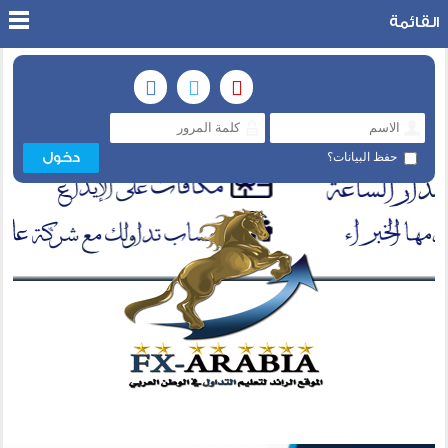
القائمة
حفظ البيانات؟