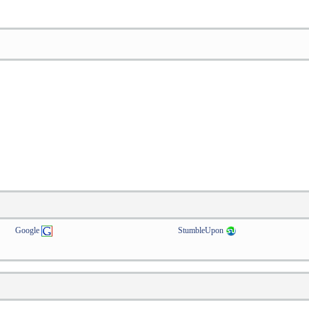
Google
StumbleUpon