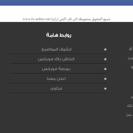
جميع الحقوق محفوظة الى اف اكس ارابيا www.fx-arabia.com
روابط هامة
لا
ارشيف المواضيع
من
الكاش باك فوركس
و
بورصة فوركس
اعلن معنا
فتاوى
ر
ذلك
 من