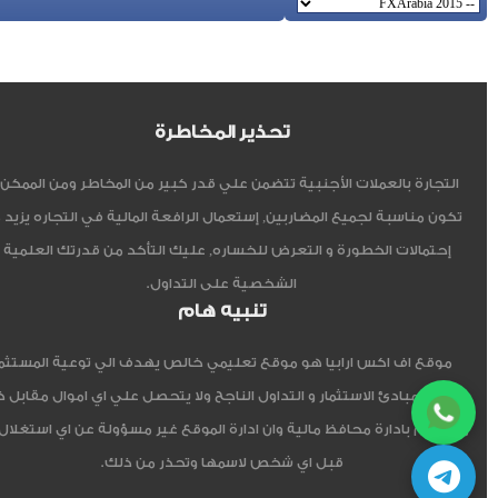
تحذير المخاطرة
التجارة بالعملات الأجنبية تتضمن علي قدر كبير من المخاطر ومن الممكن أ
تكون مناسبة لجميع المضاربين, إستعمال الرافعة المالية في التجاره يزيد 
إحتمالات الخطورة و التعرض للخساره, عليك التأكد من قدرتك العلمية 
الشخصية على التداول.
تنبيه هام
موقع اف اكس ارابيا هو موقع تعليمي خالص يهدف الي توعية المستثم
العربي مبادئ الاستثمار و التداول الناجح ولا يتحصل علي اي اموال مقابل 
ولا يقوم بادارة محافظ مالية وان ادارة الموقع غير مسؤولة عن اي استغلال
قبل اي شخص لاسمها وتحذر من ذلك.