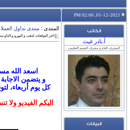
01-12-2021, 02:06 PM
المنتدى :
منتدى تداول العملات 
الكاتب
اخر التوقعات لذهب و اليورو و الداو منتصف الاس
أ.نادر غيث
المشرف العام و مشرف القسم التعليمى
اسعد الله مسا
و يتضمن الاجابة
كل يوم أربعاء، لتو
اليكم الفيديو ولا تن
البيانات