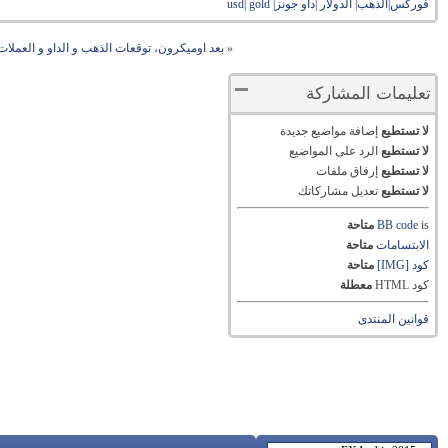
فوركس|الذهب| الدولار |داو جونز| usd| gold
«
بعد اوميكرون، توقعات الذهب و الداو و العملات هذا ال
تعليمات المشاركة
لا تستطيع
إضافة مواضيع جديدة
لا تستطيع
الرد على المواضيع
لا تستطيع
إرفاق ملفات
لا تستطيع
تعديل مشاركاتك
is
BB code
متاحة
الابتسامات
متاحة
كود [IMG]
متاحة
كود HTML
معطلة
قوانين المنتدى