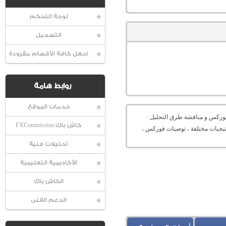
لوحة التحكم
التسجيل
اجعل كافة الأقسام مقروءة
روابط هامة
خدمات الموقع
عالمية الفوركس و مناقشة طرق التحليل
كاش باك FXCommission
راتيجيات مختلفة ، توصيات فوركس ،
تحليلات فنية
الأكاديمية التعليمية
الكاش باك
الدعم الفنى