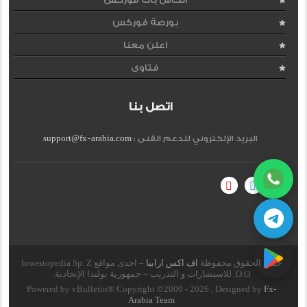
بورصة فوركس
اعلن معنا
فتاوى
اتصل بنا
البريد الإلكتروني للدعم الفنى :
support@fx-arabia.com
جميع الحقوق محفوظة
اف اكس ارابيا
– احدى مواقع Inwestopedia Sp. Z
O.O. للاستشارات و التدريب – جمهورية بولندا الإتحادية.
Powered by vBulletin® Copyright ©2000 - 2026 , Designed by
Fx-
Arabia Team