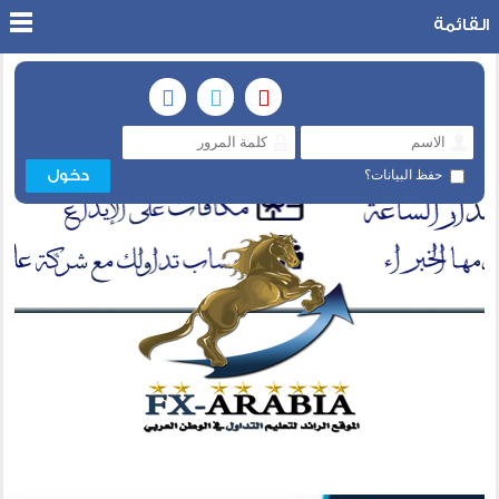
القائمة
حفظ البيانات؟