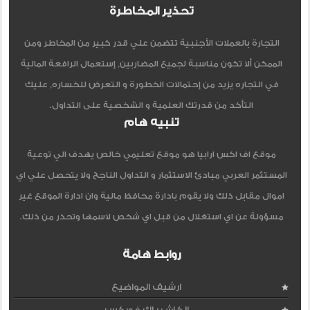
تحذير المخاطرة
التجارة بالعملات الأجنبية تتضمن علي قدر كبير من المخاطر ومن
الممكن ألا تكون مناسبة لجميع المضاربين, إستعمال الرافعة المالية
في التجاره يزيد من إحتمالات الخطورة و التعرض للخساره, عليك
التأكد من قدرتك العلمية و الشخصية على التداول.
تنبيه هام
موقع اف اكس ارابيا هو موقع تعليمي خالص يهدف الي توعية
المستثمر العربي مبادئ الاستثمار و التداول الناجح ولا يتحصل علي اي
اموال مقابل ذلك ولا يقوم بادارة محافظ مالية وان ادارة الموقع غير
مسؤولة عن اي استغلال من قبل اي شخص لاسمها وتحذر من ذلك.
روابط هامة
ارشيف المواضيع
الكاش باك فوركس