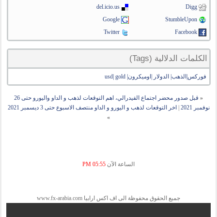
del.icio.us
Digg
Google
StumbleUpon
Twitter
Facebook
الكلمات الدلالية (Tags)
فوركس|الذهب| الدولار |اوميكرون| usd| gold
«
قبل صدور محضر اجتماع الفيدرالي، اهم التوقعات لذهب و الداو واليورو حتى 26
نوفمبر 2021
|
اخر التوقعات لذهب و اليورو و الداو منتصف الاسبوع حتى 3 ديسمبر 2021
»
الساعة الآن
05:55 PM
جميع الحقوق محفوظة الى اف اكس ارابيا www.fx-arabia.com