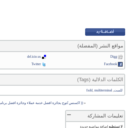
مواقع النشر (المفضلة)
del.icio.us
Digg
Twitter
Facebook
الكلمات الدلالية (Tags)
للست
,
multiterminal
,
fxdd
«
(( اكسنس تُتوج بجائزة افضل خدمة عملاء وجائزة افضل برنامج
تعليمات المشاركة
لا تستطيع
إضافة مواضيع جديدة