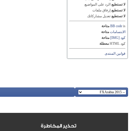
لا تستطيع
الرد على المواضيع
لا تستطيع
إرفاق ملفات
لا تستطيع
تعديل مشاركاتك
is
BB code
متاحة
الابتسامات
متاحة
كود [IMG]
متاحة
كود HTML
معطلة
قوانين المنتدى
تحذير المخاطرة