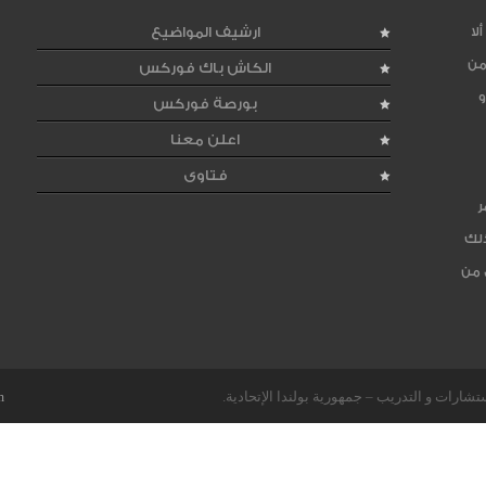
لا
ارشيف المواضيع
من
الكاش باك فوركس
و
بورصة فوركس
اعلن معنا
فتاوى
ر
ذلك
 من
m