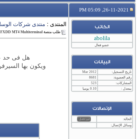
26-11-2021, 05:09 PM
المنتدى :
منتدى شركات الوساطة و
الكاتب
طلب منصة FXDD MT4 Multiterminal
abolila
عضو فعال
هل فى حد عنده نس
البيانات
ويكون بها السيرفرات الجديد
تاريخ التسجيل:
Mar 2012
رقم العضوية:
8681
المشاركات:
523
بمعدل :
0.10 يوميا
الإتصالات
الحالة:
وسائل الإتصال: