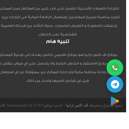
التجارة بالعملات الأجنبية تتضمن علي قدر كبير من المخاطر ومن الممكن أ
تكون مناسبة لجميع المضاربين, إستعمال الرافعة المالية في التجاره يزيد 
إحتمالات الخطورة و التعرض للخساره, عليك التأكد من قدرتك العلمية 
الشخصية على التداول.
تنبيه هام
موقع اف اكس ارابيا هو موقع تعليمي خالص يهدف الي توعية المستثم
العربي مبادئ الاستثمار و التداول الناجح ولا يتحصل علي اي اموال مقابل 
ولا يقوم بادارة محافظ مالية وان ادارة الموقع غير مسؤولة عن اي استغلال
قبل اي شخص لاسمها وتحذر من ذلك.
جميع الحقوق محفوظة
اف اكس ارابيا
– احدى مواقع Inwestopedia Sp. Z O.O. للاستشارات و التدريب – جمهورية بولندا الإتحادية.