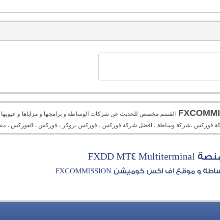
القسم مخصص للحديث عن شركات الوساطة و برامجها و مزاياها و عيوبها و م
، شركة فوركس ،شركة وساطة ، افضل شركة فوركس ، فوركس بروكر ، فوركس ، الفوركس ، منص
FXDD MT4 Multi
و موقع اف اكس كوميشن FXCOMMISSION