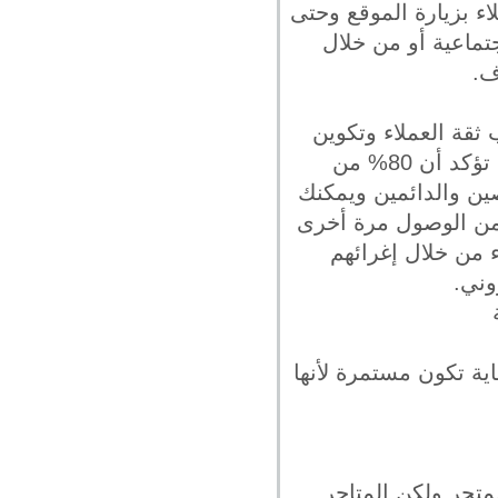
اء بزيارة الموقع وحتى
تماعية أو من خلال
ثقة العملاء وتكوين
ولائهم لك من خلال تقديم منتجات جيدة تنال على إستحسانهم فهناك دراسة تؤكد أن 80% من
ين والدائمين ويمكنك
 من الوصول مرة أخرى
ء من خلال إغرائهم
وني.
اية تكون مستمرة لأنها
متجر ولكن المتاجر