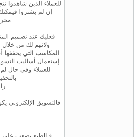
للعملاء الذين شاهدوا نت
إن لم يشتروا فيمكنك
محركات البحث EM
فعليك عند تصميم المت
المكاسب التي يحققها أص
إستعمال أساليب التسوي
للعملاء وفي حال لم 
بالتخفي
راب
فالتسويق الإلكتروني يكو
فبالطبع يصعب على الت