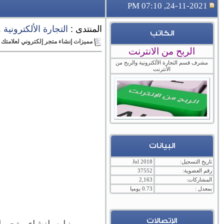
24-11-2021, 07:10 PM
المنتدى :
التجارة الألكترونية
الكاتب
مميزات إنشاء متجر إلكتروني لعلامتك ا
الربح من الانترنت
مشرف قسم التجارة الألكترونية والربح من
الأنترنت
البيانات
تاريخ التسجيل:
Jul 2018
رقم العضوية:
37552
المشاركات:
2,163
بمعدل :
0.73 يوميا
الإتصالات
مميزات إنشاء متجر إل