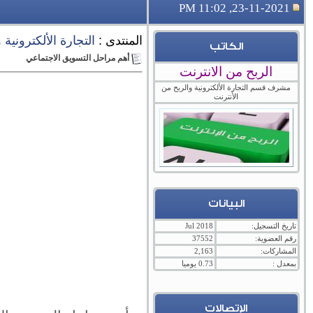
23-11-2021, 11:02 PM
المنتدى :
التجارة الألكترونية
الكاتب
أهم مراحل التسويق الاجتماعي
الربح من الانترنت
مشرف قسم التجارة الألكترونية والربح من
الأنترنت
البيانات
تاريخ التسجيل:
Jul 2018
رقم العضوية:
37552
المشاركات:
2,163
بمعدل :
0.73 يوميا
الإتصالات