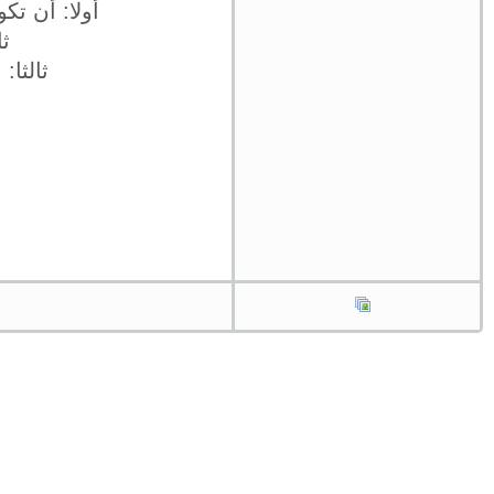
أولا: أن تك
ثا
ثالثا