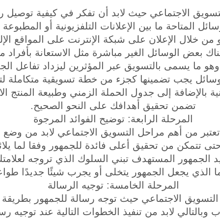
تسويق الاجتماعي حيث لابد أن تفكر في كيفية توصيل ر
سائل المتاحة ما بين الإعلانات التلفزيونية أو المطبوعة
 من خلال الإعلان على شبكة الإنترنت على المواقع الإلك
ناك بعض الوسائل الغير مباشرة مثل الاستعانة بأفراد م
وهو ما يسمى بالتسويق عبر المؤثرين ليزداد تفاعل الجم
الوسائل يجب تضمينها كجزء من خطة تسويقية متكاملة لت
نية بالإضافة إلى جدول الحملة الزمني وطبيعة المنتج ا
تضمن تحقيق أهدافك على النحو الصحيح.
المرحلة الرابعة: توضيح الفوائد المرجوة
عتبر من أهم مراحل التسويق الاجتماعي لابد من وضع إج
 حتى تتمكن من تحقيق أعلى فائدة للجمهور وفقا لما يلائ
ريد الجمهور المستهدف تبني السلوك الذي تروجه لعلامتك
 ما الذي يجعل الجمهور يتخلى أو يجرب شيئًا جديدًا طواع
المرحلة الخامسة: توجيه الرسالة
التسويق الاجتماعي حيث توجه رسالة للجمهور بطريقة 
 وبالتالي لابد من تنفيذ الخطوات التالية عند توجيه رس