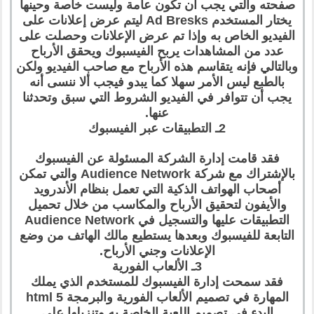
صفحته والتي يجب أن تكون عامة وليست خاصة وحينها
يختار المستخدم Ad Bresks ليتم عرض إعلانات على
الفيديو الخاص به وإذا تم عرض الإعلانات وحصلت على
عدد من المشاهدات يربح الفيسبوك ويحقق الأرباح
وبالتالي فإنه يتقاسم هذه الأرباح مع صاحب الفيديو ولكن
بالطبع ليس الأمر سهلا كما يبدو فيجب ألا ننسى أنه
يجب أن تتوافر في الفيديو الشروط التي سبق وتحدثنا
عنها.
2ـ التطبيقات عبر الفيسبوك
فقد قامت إدارة الشركة المسئولة عن الفيسبوك
بالإشتراك مع شركة Audience Network والتي تمكن
أصحاب الهواتف الذكية التي تعمل بنظام الأندرويد
والأيفون لتحقيق الأرباح والمكاسب من خلال تحميل
التطبيقات عليها والتسجيل في Audience Network
التابعة للفيسبوك وبعدها يستطيع مالك الهاتف من وضع
الإعلانات وجني الأرباح.
3ـ الألعاب الفورية
فقد سمحت إدارة الفيسبوك للمستخدم الذي يملك
المهارة في تصميم الألعاب الفورية والبرمجة html 5
البدء في تصميم اللعبة الخاصة به وتنزيلها على