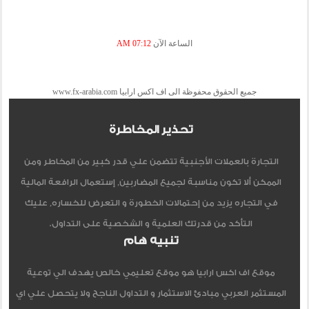
الساعة الآن
07:12 AM
جميع الحقوق محفوظة الى اف اكس ارابيا www.fx-arabia.com
تحذير المخاطرة
التجارة بالعملات الأجنبية تتضمن علي قدر كبير من المخاطر ومن
الممكن ألا تكون مناسبة لجميع المضاربين, إستعمال الرافعة المالية
في التجاره يزيد من إحتمالات الخطورة و التعرض للخساره, عليك
التأكد من قدرتك العلمية و الشخصية على التداول.
تنبيه هام
موقع اف اكس ارابيا هو موقع تعليمي خالص يهدف الي توعية
المستثمر العربي مبادئ الاستثمار و التداول الناجح ولا يتحصل علي اي