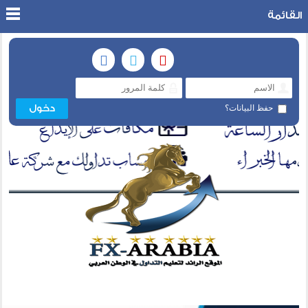
القائمة
حفظ البيانات؟