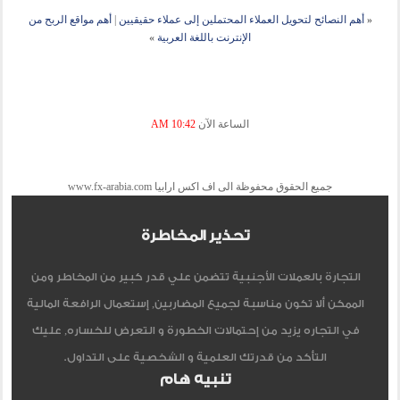
«
أهم النصائح لتحويل العملاء المحتملين إلى عملاء حقيقيين
|
أهم مواقع الربح من
الإنترنت باللغة العربية
»
الساعة الآن
10:42 AM
جميع الحقوق محفوظة الى اف اكس ارابيا www.fx-arabia.com
تحذير المخاطرة
التجارة بالعملات الأجنبية تتضمن علي قدر كبير من المخاطر ومن
الممكن ألا تكون مناسبة لجميع المضاربين, إستعمال الرافعة المالية
في التجاره يزيد من إحتمالات الخطورة و التعرض للخساره, عليك
التأكد من قدرتك العلمية و الشخصية على التداول.
تنبيه هام