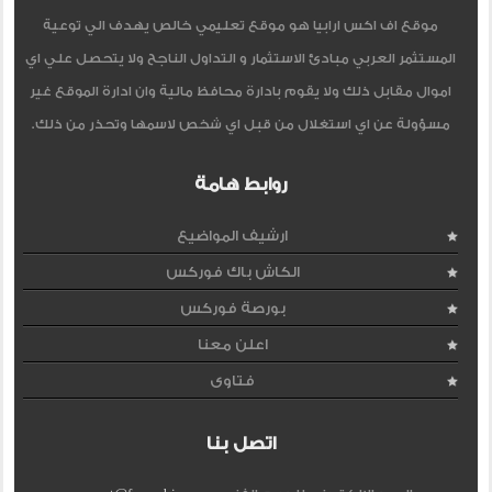
موقع اف اكس ارابيا هو موقع تعليمي خالص يهدف الي توعية
المستثمر العربي مبادئ الاستثمار و التداول الناجح ولا يتحصل علي اي
اموال مقابل ذلك ولا يقوم بادارة محافظ مالية وان ادارة الموقع غير
مسؤولة عن اي استغلال من قبل اي شخص لاسمها وتحذر من ذلك.
روابط هامة
ارشيف المواضيع
الكاش باك فوركس
بورصة فوركس
اعلن معنا
فتاوى
اتصل بنا