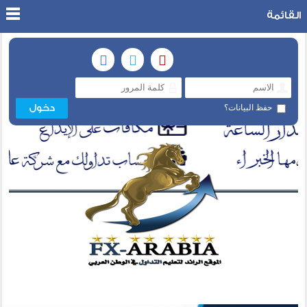
القائمة
حفظ البيانات؟