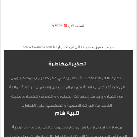
الساعة الآن
02:48 AM
جميع الحقوق محفوظة الى اف اكس ارابيا www.fx-arabia.com
تحذير المخاطرة
التجارة بالعملات الأجنبية تتضمن علي قدر كبير من المخاطر ومن
الممكن ألا تكون مناسبة لجميع المضاربين, إستعمال الرافعة المالية
في التجاره يزيد من إحتمالات الخطورة و التعرض للخساره, عليك
التأكد من قدرتك العلمية و الشخصية على التداول.
تنبيه هام
موقع اف اكس ارابيا هو موقع تعليمي خالص يهدف الي توعية
المستثمر العربي مبادئ الاستثمار و التداول الناجح ولا يتحصل علي اي