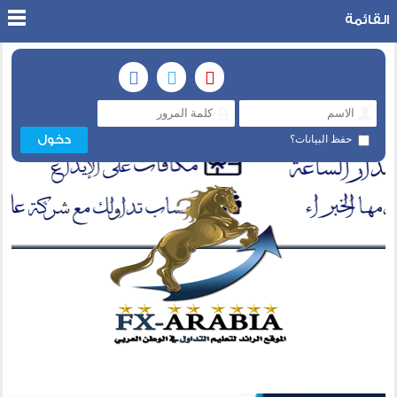
القائمة
حفظ البيانات؟