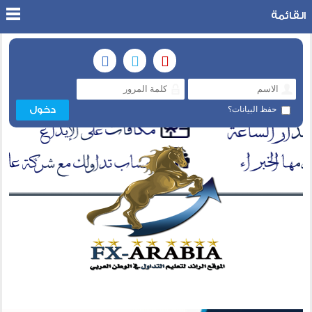
القائمة
حفظ البيانات؟