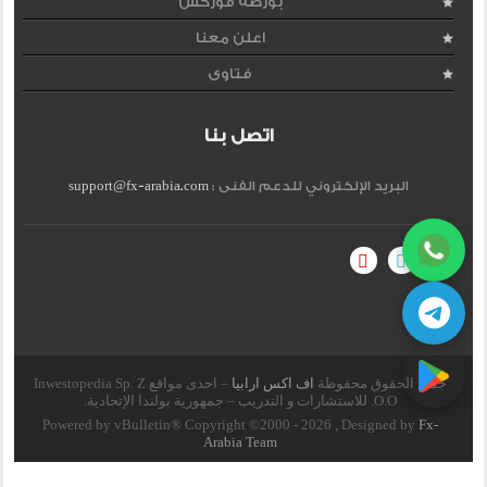
بورصة فوركس
اعلن معنا
فتاوى
اتصل بنا
البريد الإلكتروني للدعم الفنى :
support@fx-arabia.com
جميع الحقوق محفوظة
اف اكس ارابيا
– احدى مواقع Inwestopedia Sp. Z
O.O. للاستشارات و التدريب – جمهورية بولندا الإتحادية.
Powered by vBulletin® Copyright ©2000 - 2026 , Designed by
Fx-
Arabia Team