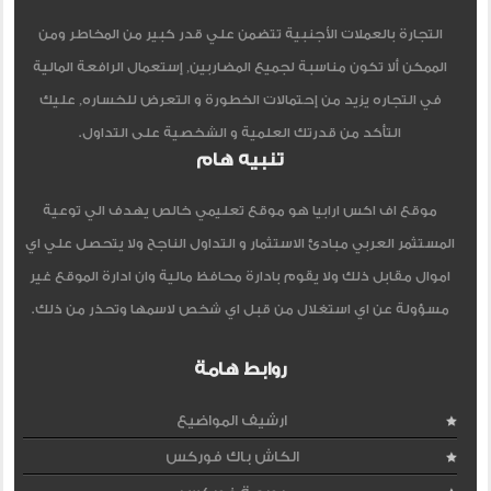
التجارة بالعملات الأجنبية تتضمن علي قدر كبير من المخاطر ومن
الممكن ألا تكون مناسبة لجميع المضاربين, إستعمال الرافعة المالية
في التجاره يزيد من إحتمالات الخطورة و التعرض للخساره, عليك
التأكد من قدرتك العلمية و الشخصية على التداول.
تنبيه هام
موقع اف اكس ارابيا هو موقع تعليمي خالص يهدف الي توعية
المستثمر العربي مبادئ الاستثمار و التداول الناجح ولا يتحصل علي اي
اموال مقابل ذلك ولا يقوم بادارة محافظ مالية وان ادارة الموقع غير
مسؤولة عن اي استغلال من قبل اي شخص لاسمها وتحذر من ذلك.
روابط هامة
ارشيف المواضيع
الكاش باك فوركس