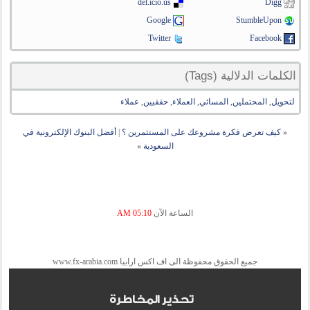
del.icio.us
Digg
Google
StumbleUpon
Twitter
Facebook
الكلمات الدلالية (Tags)
لتحويل
,
المحتملين
,
المسائي
,
العملاء
,
حققيين
,
عملاء
«
كيف تعرض فكرة مشروعك على المستثمرين ؟
|
أفضل البنوك الإلكترونية في
السعودية
»
الساعة الآن
05:10 AM
جميع الحقوق محفوظة الى اف اكس ارابيا www.fx-arabia.com
تحذير المخاطرة