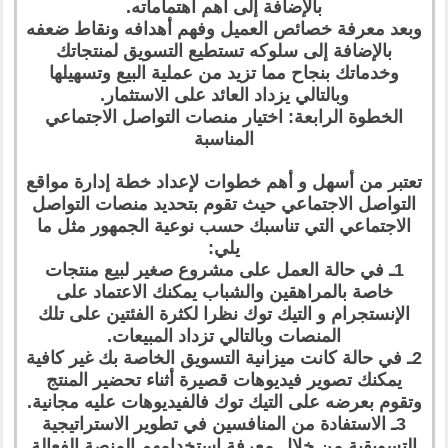
بالإضافة إلى أهم اهتماماته.
وبعد معرفة خصائص العميل وفهم أهدافه ونقاط ضعفه
بالإضافة إلى سلوكه تستطيع التسويق لمنتجاتك
وخدماتك بنجاح مما تزيد من عملية البيع وتسهيلها
وبالتالي يزداد العائد على الاستثمار.
الخطوة الرابعة: اختيار منصات التواصل الاجتماعي
المناسبة
تعتبر من أسهل و أهم خطوات لإعداد خطة إدارة مواقع
التواصل الاجتماعي حيث تقوم بتحديد منصات التواصل
الاجتماعي التي تناسبك حسب نوعية الجمهور مثل ما
يلي:
1ـ في حالة العمل على مشروع صغير لبيع منتجات
خاصة بالمراهقين والشباب يمكنك الاعتماد على
الإنستجرام و التيك توك نظرا لكثرة الفئتين على تلك
المنصات وبالتالي تزداد المبيعات.
2ـ في حالة كانت ميزانية التسويق الخاصة بك غير كافية
يمكنك تصوير فيديوهات قصيرة أثناء تحضير المنتج
وتقوم بعرضه على التيك توك فالفيديوهات عليه مجانية.
3ـ الاستفادة من المنافسين في تطوير الاستراتيجية
التسويقية من خلال معرفة استخدامهم المنصة الفعالة