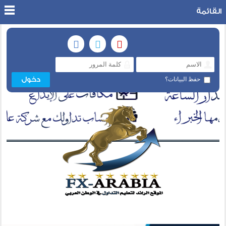
القائمة
حفظ البيانات؟