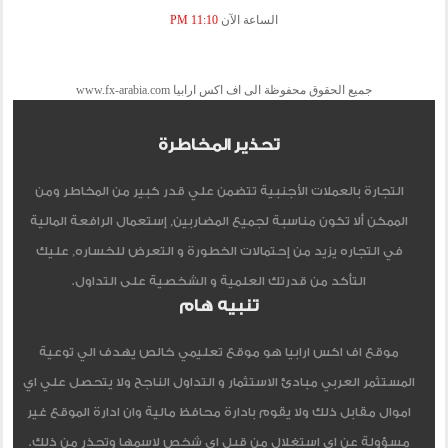
الساعة الآن
11:10 PM
جميع الحقوق محفوظة الى اف اكس ارابيا www.fx-arabia.com
تحذير المخاطرة
التجارة بالعملات الأجنبية تتضمن علي قدر كبير من المخاطر ومن
الممكن ألا تكون مناسبة لجميع المضاربين, إستعمال الرافعة المالية
في التجاره يزيد من إحتمالات الخطورة و التعرض للخساره, عليك
التأكد من قدرتك العلمية و الشخصية على التداول.
تنبيه هام
موقع اف اكس ارابيا هو موقع تعليمي خالص يهدف الي توعية
المستثمر العربي مبادئ الاستثمار و التداول الناجح ولا يتحصل علي اي
اموال مقابل ذلك ولا يقوم بادارة محافظ مالية وان ادارة الموقع غير
مسؤولة عن اي استغلال من قبل اي شخص لاسمها وتحذر من ذلك.