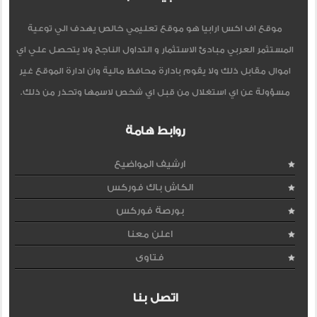
موقع اف اكس ارابيا هو موقع تعليمي خالص يهدف الي توعية
المستثمر العربي مبادئ الاستثمار و التداول الناجح ولا يتحصل علي اي
اموال مقابل ذلك ولا يقوم بادارة محافظ مالية وان ادارة الموقع غير
مسؤولة عن اي استغلال من قبل اي شخص لاسمها وتحذر من ذلك.
روابط هامة
ارشيف المواضيع
الكاش باك فوركس
بورصة فوركس
اعلن معنا
فتاوى
اتصل بنا