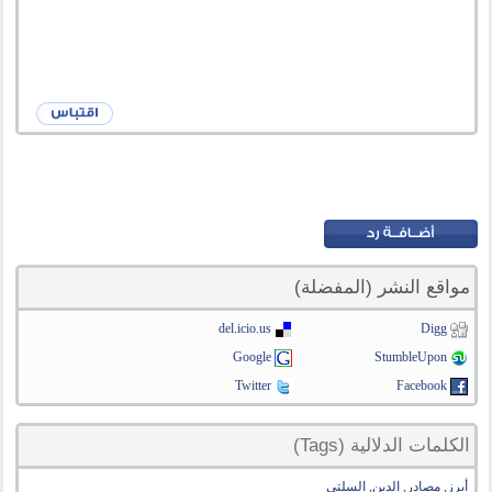
مواقع النشر (المفضلة)
del.icio.us
Digg
Google
StumbleUpon
Twitter
Facebook
الكلمات الدلالية (Tags)
أبرز
,
مصادر
,
الدين
,
السلتي