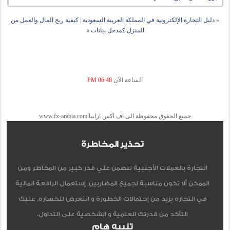
«
دليل التجارة الإلكترونية في المملكة العربية السعودية
|
كيفية ربح المال والعمل من
المنزل كمدخل بيانات
»
الساعة الآن
06:48 PM
جميع الحقوق محفوظة الى اف اكس ارابيا www.fx-arabia.com
تحذير المخاطرة
التجارة بالعملات الأجنبية تتضمن علي قدر كبير من المخاطر ومن
الممكن ألا تكون مناسبة لجميع المضاربين, إستعمال الرافعة المالية
في التجاره يزيد من إحتمالات الخطورة و التعرض للخساره, عليك
التأكد من قدرتك العلمية و الشخصية على التداول.
تنبيه هام