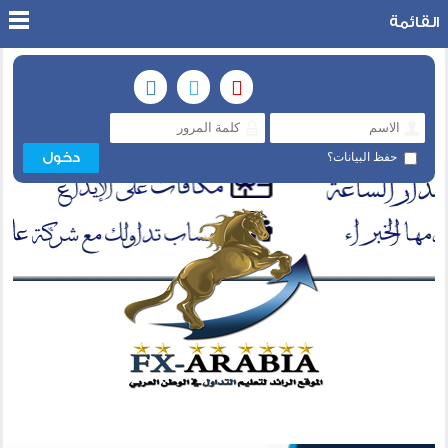
القائمة
حفظ البيانات؟