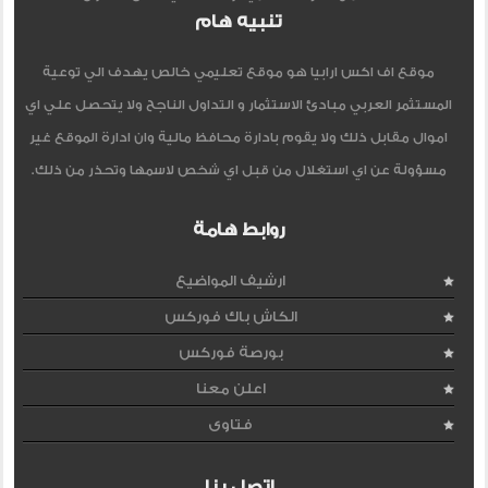
تنبيه هام
موقع اف اكس ارابيا هو موقع تعليمي خالص يهدف الي توعية
المستثمر العربي مبادئ الاستثمار و التداول الناجح ولا يتحصل علي اي
اموال مقابل ذلك ولا يقوم بادارة محافظ مالية وان ادارة الموقع غير
مسؤولة عن اي استغلال من قبل اي شخص لاسمها وتحذر من ذلك.
روابط هامة
ارشيف المواضيع
الكاش باك فوركس
بورصة فوركس
اعلن معنا
فتاوى
اتصل بنا