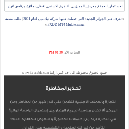
للاستثمار
,
للعملاء
,
معرض
,
المميزين
,
القاهرة
,
اكسنس
,
افضل
,
بجائزة
,
برنامج
,
تُتوج
«
تعرف على الجوائز الجديدة التى حصلت عليها شركة تيك ميل لعام 2021
|
طلب منصة
»
FXDD MT4 Multiterminal
الساعة الآن
01:30 PM
جميع الحقوق محفوظة الى اف اكس ارابيا www.fx-arabia.com
تحذير المخاطرة
التجارة بالعملات الأجنبية تتضمن علي قدر كبير من المخاطر ومن
الممكن ألا تكون مناسبة لجميع المضاربين, إستعمال الرافعة المالية
في التجاره يزيد من إحتمالات الخطورة و التعرض للخساره, عليك
التأكد من قدرتك العلمية و الشخصية على التداول.