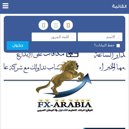
القائمة
حفظ البيانات؟