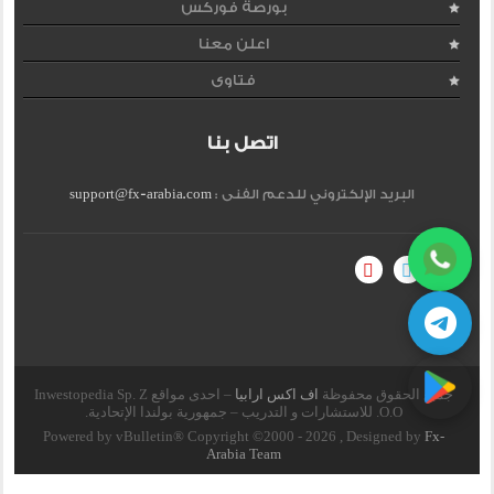
بورصة فوركس
اعلن معنا
فتاوى
اتصل بنا
البريد الإلكتروني للدعم الفنى :
support@fx-arabia.com
جميع الحقوق محفوظة
اف اكس ارابيا
– احدى مواقع Inwestopedia Sp. Z
O.O. للاستشارات و التدريب – جمهورية بولندا الإتحادية.
Powered by vBulletin® Copyright ©2000 - 2026 , Designed by
Fx-
Arabia Team