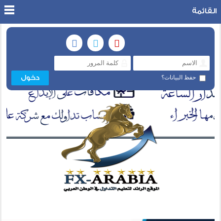
القائمة
حفظ البيانات؟