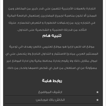
التجارة بالعملات الأجنبية تتضمن علي قدر كبير من المخاطر ومن
الممكن ألا تكون مناسبة لجميع المضاربين, إستعمال الرافعة المالية
في التجاره يزيد من إحتمالات الخطورة و التعرض للخساره, عليك
التأكد من قدرتك العلمية و الشخصية على التداول.
تنبيه هام
موقع اف اكس ارابيا هو موقع تعليمي خالص يهدف الي توعية
المستثمر العربي مبادئ الاستثمار و التداول الناجح ولا يتحصل علي اي
اموال مقابل ذلك ولا يقوم بادارة محافظ مالية وان ادارة الموقع غير
مسؤولة عن اي استغلال من قبل اي شخص لاسمها وتحذر من ذلك.
روابط هامة
ارشيف المواضيع
الكاش باك فوركس