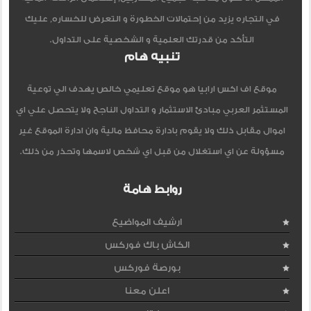
في التجاره يزيد من إحتمالات الخطورة و التعرض للخساره, عليك
التأكد من قدرتك العلمية و الشخصية على التداول.
تنبيه هام
موقع اف اكس ارابيا هو موقع تعليمي خالص يهدف الي توعية
المستثمر العربي مبادئ الاستثمار و التداول الناجح ولا يتحصل علي اي
اموال مقابل ذلك ولا يقوم بادارة محافظ مالية وان ادارة الموقع غير
مسؤولة عن اي استغلال من قبل اي شخص لاسمها وتحذر من ذلك.
روابط هامة
ارشيف المواضيع
الكاش باك فوركس
بورصة فوركس
اعلن معنا