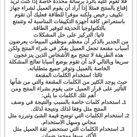
فلا تقوم عليه بالرد برسالة محددة خاصة إذا كنت تريد
إقناع بالمنتج فمثلا إذا أراد أن يقوم العميل لشراء جهاز
تكييف رخيص ولكنه موفرا للطاقة فعليك أن تقوم
باستعراض كافة أجهزة التكييفات المناسبة له وتتمتع
بالتكنولوجيا الحديثة لتوفير الطاقة.
ثانيا: التركيز على حل المشكلات
من الجدير بالذكر أن معظم موظفي المبيعات يعرضون
أسباب مقنعة تجعل العميل يفكر في شراء المنتج ولكن
هذه الطريقة لا تنجح مع الأشخاص الذين ينزعجون
سريعا وبالتالي لابد أن تقوم بوضع أسبابا تعالج المشكلة
الخاصة بالعميل وتوفر جميع متطلباته.
ثالثا: استخدام الكلمات المقنعة
حيث يوجد الكثير من الكلمات المقنعة والتي من شأنها
التأثير على قرار العميل حتى يقوم بشراء المنتج ومن
أهم تلك الكلمات ما يلي:
1ـ استخدام كلمات خاصة بالسبب والنتيجة في وصف
المنتج مثل وفقا لذلك ونتيجة لذلك.
2ـ استخدام الكلمات التي توضح قيمة الشئ وتبرزه مثل
مجاني وسهل الاستخدام.
3ـ استخدام الكلمات التي تستحضر ثقة العميل مثل
الأكثر مبيعا ووجود ضمان.