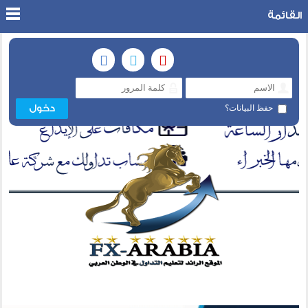
القائمة
حفظ البيانات؟