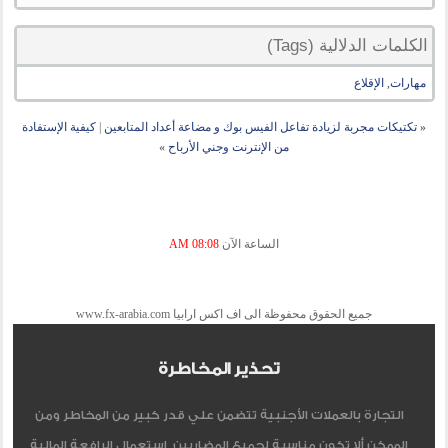
الكلمات الدلالية (Tags)
مهارات
,
الإقلاع
«
تكتيكات مجربة لزيادة تفاعل الفيس بوك و مضاعة أعداد المتابعين
|
كيفية الإستفادة
من الإنترنت وجني الأرباح
»
الساعة الآن
08:08 AM
جميع الحقوق محفوظة الى اف اكس ارابيا www.fx-arabia.com
تحذير المخاطرة
التجارة بالعملات الأجنبية تتضمن علي قدر كبير من المخاطر ومن
الممكن ألا تكون مناسبة لجميع المضاربين, إستعمال الرافعة المالية