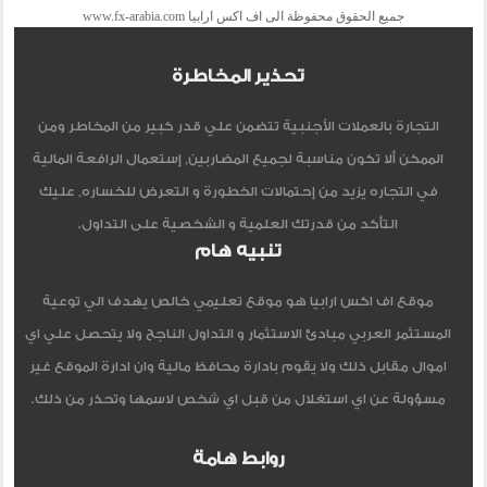
جميع الحقوق محفوظة الى اف اكس ارابيا www.fx-arabia.com
تحذير المخاطرة
التجارة بالعملات الأجنبية تتضمن علي قدر كبير من المخاطر ومن
الممكن ألا تكون مناسبة لجميع المضاربين, إستعمال الرافعة المالية
في التجاره يزيد من إحتمالات الخطورة و التعرض للخساره, عليك
التأكد من قدرتك العلمية و الشخصية على التداول.
تنبيه هام
موقع اف اكس ارابيا هو موقع تعليمي خالص يهدف الي توعية
المستثمر العربي مبادئ الاستثمار و التداول الناجح ولا يتحصل علي اي
اموال مقابل ذلك ولا يقوم بادارة محافظ مالية وان ادارة الموقع غير
مسؤولة عن اي استغلال من قبل اي شخص لاسمها وتحذر من ذلك.
روابط هامة