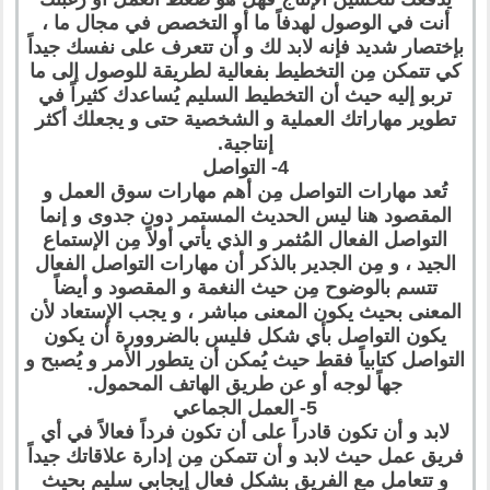
أنت في الوصول لهدفاً ما أو التخصص في مجال ما ،
بإختصار شديد فإنه لابد لك و أن تتعرف على نفسك جيداً
كي تتمكن مِن التخطيط بفعالية لطريقة للوصول إلى ما
تربو إليه حيث أن التخطيط السليم يُساعدك كثيراً في
تطوير مهاراتك العملية و الشخصية حتى و يجعلك أكثر
إنتاجية.
4- التواصل
تُعد مهارات التواصل مِن أهم مهارات سوق العمل و
المقصود هنا ليس الحديث المستمر دون جدوى و إنما
التواصل الفعال المُثمر و الذي يأتي أولاً مِن الإستماع
الجيد ، و مِن الجدير بالذكر أن مهارات التواصل الفعال
تتسم بالوضوح مِن حيث النغمة و المقصود و أيضاً
المعنى بحيث يكون المعنى مباشر ، و يجب الإستعاد لأن
يكون التواصل بأي شكل فليس بالضروورة أن يكون
التواصل كتابياً فقط حيث يُمكن أن يتطور الأمر و يُصبح و
جهاً لوجه أو عن طريق الهاتف المحمول.
5- العمل الجماعي
لابد و أن تكون قادراً على أن تكون فرداً فعالاً في أي
فريق عمل حيث لابد و أن تتمكن مِن إدارة علاقاتك جيداً
و تتعامل مع الفريق بشكل فعال إيجابي سليم بحيث