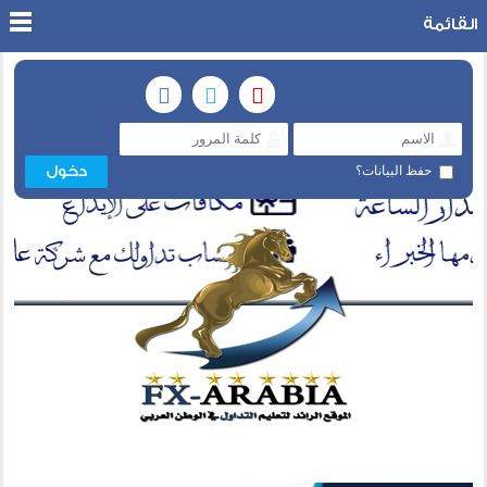
القائمة
حفظ البيانات؟