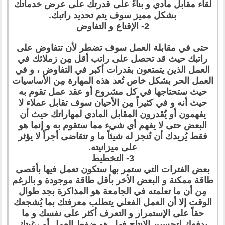
لقاء مقابل مادي و بناءً على قدرتك على عرض خدماتك
بشكل مميز سوف يتم تحديد راتبك.
2- الإقناع و التفاوض
حتى في مقابلة العمل سوف تضطر لأن تتفاوض على
راتبك حيث قد تحصل على راتب أقل مِن زملائك في
العمل الذين يتمتعون بقدرات أكبر في التفاوض ، و في
العمل الحر بشكل خاص تُعد هذه المهارة مِن الأساسيات
حيث ستحتاجها في كل مشروع أو عقد عمل تقوم به
حيث أنه و في كثيراً مِن الأحيان سوف تقابل عملاء لا
يفهمون أو يُقدرون المقابل المادي لمهاراتك حيث أن
البعض حتى لا يفهم أي شيء مما ستقوم به و إنما هو
فقط يُريدك أن تُنجز له شيئاً ما و تتقاضى أجراً لا يؤثر
على ميزانيته.
3- التخطيط
بعض الفترات التي ستمر بها ستكون تعمل فيها بأقصى
طاقة ممكنة و البعض الأخر بأقل طاقة موجودة و بالرغم
مِن أن ما تعلمته في الجامعة هو المذاكرة بجد طوال
الوقت إلا أن العمل الفعلي يتطلب معرفتك بما يُشجعك
حقاً على الإستمرار و التعرف أكثر على نفسك و ما
يدفعك لتحسين الإنتاج فهل هو ضغط العمل أو رغبتك