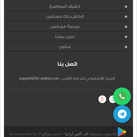
ارشيف المواضيع
الكاش باك فوركس
بورصة فوركس
اعلن معنا
فتاوى
اتصل بنا
البريد الإلكتروني للدعم الفنى :
support@fx-arabia.com
جميع الحقوق محفوظة
اف اكس ارابيا
– احدى مواقع Inwestopedia Sp. Z