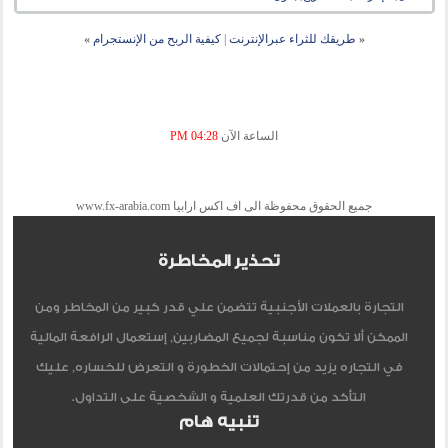
«
طريقك للثراء عبرالإنترنت
|
كيفية الربح من الإنستجرام
»
الساعة الآن
04:28 PM
جميع الحقوق محفوظة الى اف اكس ارابيا www.fx-arabia.com
تحذير المخاطرة
التجارة بالعملات الأجنبية تتضمن علي قدر كبير من المخاطر ومن
الممكن ألا تكون مناسبة لجميع المضاربين, إستعمال الرافعة المالية
في التجاره يزيد من إحتمالات الخطورة و التعرض للخساره, عليك
التأكد من قدرتك العلمية و الشخصية على التداول.
تنبيه هام