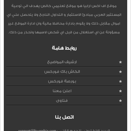
موقع اف اكس ارابيا هو موقع تعليمي خالص يهدف الي توعية
المستثمر العربي مبادئ الاستثمار و التداول الناجح ولا يتحصل علي اي
اموال مقابل ذلك ولا يقوم بادارة محافظ مالية وان ادارة الموقع غير
مسؤولة عن اي استغلال من قبل اي شخص لاسمها وتحذر من ذلك.
روابط هامة
ارشيف المواضيع
الكاش باك فوركس
بورصة فوركس
اعلن معنا
فتاوى
اتصل بنا
البريد الإلكتروني للدعم الفنى :
support@fx-arabia.com