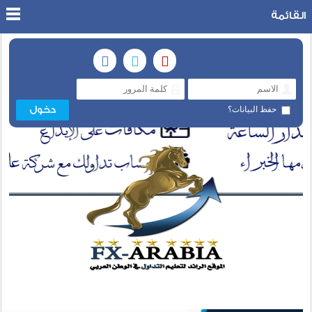
القائمة
حفظ البيانات؟