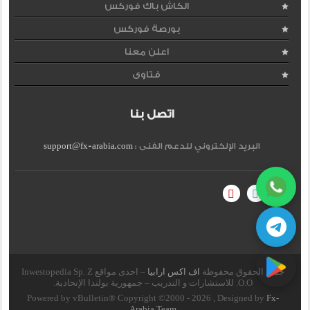
الكاش باك فوركس
بورصة فوركس
اعلن معنا
فتاوى
اتصل بنا
البريد الإلكتروني للدعم الفنى :
support@fx-arabia.com
جميع الحقوق محفوظة
اف اكس ارابيا
– احدى مواقع Inwestopedia Sp. Z
O.O. للاستشارات و التدريب – جمهورية بولندا الإتحادية.
Powered by vBulletin® Copyright ©2000 - 2026 , Designed by
Fx-
Arabia Team