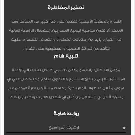
تحذير المخاطرة
التجارة بالعملات الأجنبية تتضمن علي قدر كبير من المخاطر ومن
الممكن ألا تكون مناسبة لجميع المضاربين, إستعمال الرافعة المالية
في التجاره يزيد من إحتمالات الخطورة و التعرض للخساره, عليك
التأكد من قدرتك العلمية و الشخصية على التداول.
تنبيه هام
موقع اف اكس ارابيا هو موقع تعليمي خالص يهدف الي توعية
المستثمر العربي مبادئ الاستثمار و التداول الناجح ولا يتحصل علي اي
اموال مقابل ذلك ولا يقوم بادارة محافظ مالية وان ادارة الموقع غير
مسؤولة عن اي استغلال من قبل اي شخص لاسمها وتحذر من ذلك.
روابط هامة
ارشيف المواضيع