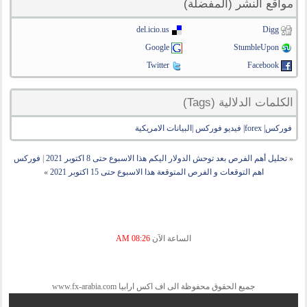
مواقع النشر (المفضلة)
del.icio.us
Digg
Google
StumbleUpon
Twitter
Facebook
الكلمات الدلالية (Tags)
فوركس| forex| فيديو فوركس |البيانات الامريكية
«
تحليل أهم الفرص بعد توحش الدولار اليكم هذا الاسبوع حتى 8 اكتوبر 2021
|
فوركس
اهم التوقعات و الفرص المتوقعة هذا الاسبوع حتى 15 اكتوبر 2021
»
الساعة الآن
08:26 AM
جميع الحقوق محفوظة الى اف اكس ارابيا www.fx-arabia.com