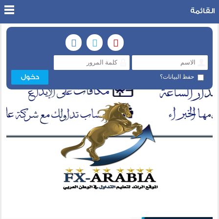
القائمة
حفظ البيانات؟