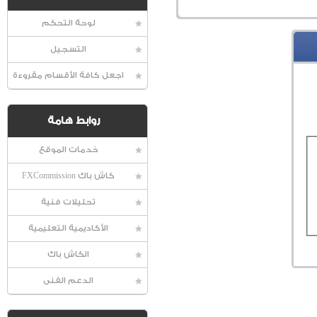
لوحة التحكم
التسجيل
اجعل كافة الأقسام مقروءة
روابط هامة
خدمات الموقع
كاش باك FXCommission
تحليلات فنية
الأكاديمية التعليمية
الكاش باك
الدعم الفنى