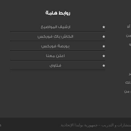
روابط هامة
لا
ارشيف المواضيع
من
الكاش باك فوركس
و
بورصة فوركس
اعلن معنا
فتاوى
ر
ذلك
 من
m