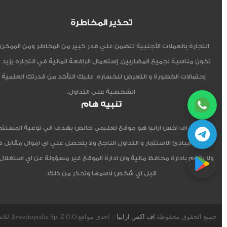
تحذير المخاطرة
التجارة بالعملات الأجنبية تتضمن علي قدر كبير من المخاطر ومن الممكن أ
تكون مناسبة لجميع المضاربين, إستعمال الرافعة المالية في التجاره يزيد 
إحتمالات الخطورة و التعرض للخساره, عليك التأكد من قدرتك العلمية 
الشخصية على التداول.
تنبيه هام
موقع اف اكس ارابيا هو موقع تعليمي خالص يهدف الي توعية المستثم
العربي مبادئ الاستثمار و التداول الناجح ولا يتحصل علي اي اموال مقابل 
ولا يقوم بادارة محافظ مالية وان ادارة الموقع غير مسؤولة عن اي استغلال
قبل اي شخص لاسمها وتحذر من ذلك.
جميع الحقوق محفوظة
اف اكس ارابيا
– احدى مواقع Inwestopedia Sp. Z O.O. للاستشارات و التدريب – جمهورية بولندا الإتحادية.