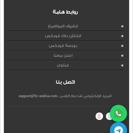
روابط هامة
ارشيف المواضيع
الكاش باك فوركس
بورصة فوركس
اعلن معنا
فتاوى
اتصل بنا
البريد الإلكتروني للدعم الفنى :
support@fx-arabia.com