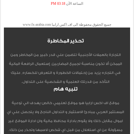
الساعة الآن
03:18 PM
جميع الحقوق محفوظة الى اف اكس ارابيا www.fx-arabia.com
تحذير المخاطرة
التجارة بالعملات الأجنبية تتضمن علي قدر كبير من المخاطر ومن
الممكن ألا تكون مناسبة لجميع المضاربين, إستعمال الرافعة المالية
في التجاره يزيد من إحتمالات الخطورة و التعرض للخساره, عليك
التأكد من قدرتك العلمية و الشخصية على التداول.
تنبيه هام
موقع اف اكس ارابيا هو موقع تعليمي خالص يهدف الي توعية
المستثمر العربي مبادئ الاستثمار و التداول الناجح ولا يتحصل علي اي
اموال مقابل ذلك ولا يقوم بادارة محافظ مالية وان ادارة الموقع غير
مسؤولة عن اي استغلال من قبل اي شخص لاسمها وتحذر من ذلك.