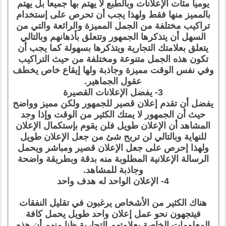
يوميا مئات الإعلانات وبالطبع لا يهتم بها جميعا بل يهتم
بالمميز منها فقط ولهذا يجب أن تحرص على إستخدام
تراكيب مختلفة من الجمل المميزة والرائعة والتي من
السهل أن يتذكرها الجمهور وتتعلق بأذهانهم وبالتالي
يتعلق بعلامتك التجارية ويتذكرها بسهولة كما يجب أن
تكون هذه الجمل متنوعة ومختلفة من حيث التراكيب
وفي نفس الوقت مميزة وجاذبة ولها إيقاع خاص يخطف
عقول الجماهير.
3- يفضل الإعلانات القصيرة
يفضل أن تقدم إعلان قصير للجمهور ولكن مميز وواضح
حيث أن الجمهور لا يمتك الكثير من الوقت وإذا وجد
المشاهد أن الإعلان طويل فلن يقوم بإستكمال الإعلان
للنهاية وبالتالي لن تربح شئ من جعل الإعلان طويل
ولهذا إحرص على جعل الإعلان قصير ومباشر ويحمل
الرسالة الإعلانية المطلوبة منه بدقة وبطريقة واضحة
وجاذبة للمشاهد.
4- الإعلان الواحد له هدف واحد
هناك الكثير من الأشخاص يرغبون في تقليل النفقات
فيتجهون نحو عمل إعلان واحد طويل يحمل كافة
المعلومات الخاصة بعلامتهم التجارية ظنا منهم أن هذه