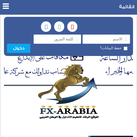
القائمة
حفظ البيانات؟