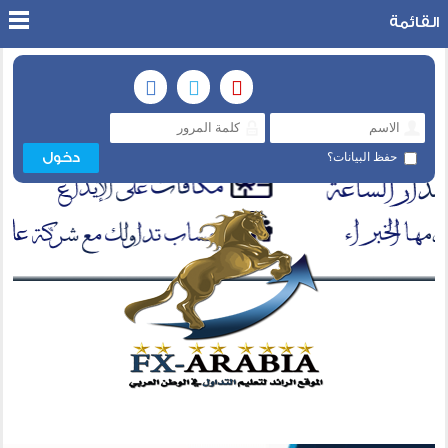
القائمة
حفظ البيانات؟