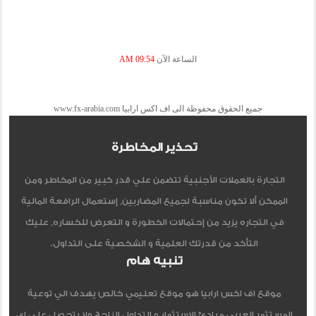
الساعة الآن
09:54 AM
جميع الحقوق محفوظة الى اف اكس ارابيا www.fx-arabia.com
تحذير المخاطرة
التجارة بالعملات الأجنبية تتضمن علي قدر كبير من المخاطر ومن
الممكن ألا تكون مناسبة لجميع المضاربين, إستعمال الرافعة المالية
في التجاره يزيد من إحتمالات الخطورة و التعرض للخساره, عليك
التأكد من قدرتك العلمية و الشخصية على التداول.
تنبيه هام
موقع اف اكس ارابيا هو موقع تعليمي خالص يهدف الي توعية
المستثمر العربي مبادئ الاستثمار و التداول الناجح ولا يتحصل علي اي