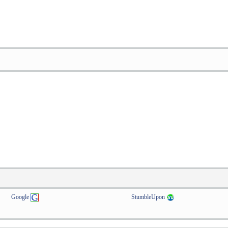
Google
StumbleUpon