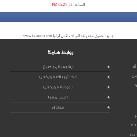
الساعة الآن
05:25 PM
جميع الحقوق محفوظة الى اف اكس ارابيا www.fx-arabia.com
روابط هامة
لا
ارشيف المواضيع
من
الكاش باك فوركس
و
بورصة فوركس
اعلن معنا
فتاوى
ر
ذلك
 من