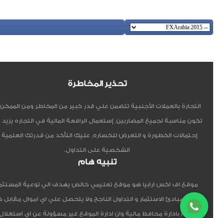
تحذير المخاطرة
التجارة بالعملات الأجنبية تتضمن علي قدر كبير من المخاطر ومن الممكن أ
تكون مناسبة لجميع المضاربين, إستعمال الرافعة المالية في التجاره يزيد 
إحتمالات الخطورة و التعرض للخساره, عليك التأكد من قدرتك العلمية 
الشخصية على التداول.
تنبيه هام
موقع اف اكس ارابيا هو موقع تعليمي خالص يهدف الي توعية المستثم
العربي مبادئ الاستثمار و التداول الناجح ولا يتحصل علي اي اموال مقابل 
ولا يقوم بادارة محافظ مالية وان ادارة الموقع غير مسؤولة عن اي استغلال