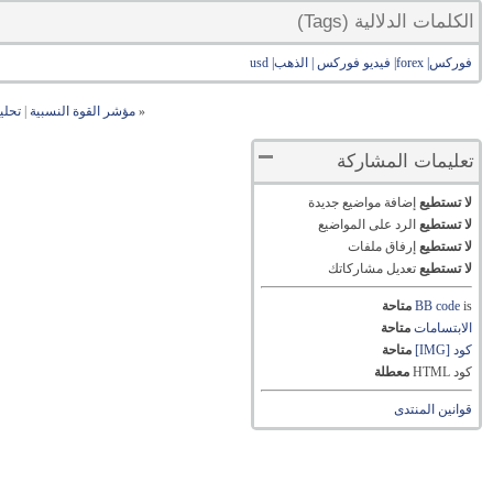
الكلمات الدلالية (Tags)
فوركس| forex| فيديو فوركس | الذهب| usd
«
مؤشر القوة النسبية
|
تحليل
تعليمات المشاركة
لا تستطيع
إضافة مواضيع جديدة
لا تستطيع
الرد على المواضيع
لا تستطيع
إرفاق ملفات
لا تستطيع
تعديل مشاركاتك
is
BB code
متاحة
الابتسامات
متاحة
كود [IMG]
متاحة
كود HTML
معطلة
قوانين المنتدى