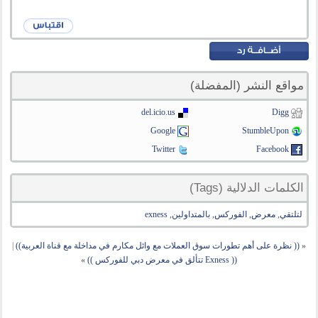
مواقع النشر (المفضلة)
del.icio.us
Digg
Google
StumbleUpon
Twitter
Facebook
الكلمات الدلالية (Tags)
لتلتقي
,
معرض
,
الفوركس
,
بالمتداولين
,
exness
«
(( نظرة على أهم تطورات سوق العملات مع وائل مكارم في مداخلة مع قناة العربية))
|
(( Exness تتألق في معرض دبي للفوركس ))
»