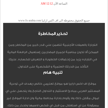
الساعة الآن
12:12 AM
جميع الحقوق محفوظة الى اف اكس ارابيا www.fx-arabia.com
تحذير المخاطرة
التجارة بالعملات الأجنبية تتضمن علي قدر كبير من المخاطر ومن
الممكن ألا تكون مناسبة لجميع المضاربين, إستعمال الرافعة المالية
في التجاره يزيد من إحتمالات الخطورة و التعرض للخساره, عليك
التأكد من قدرتك العلمية و الشخصية على التداول.
تنبيه هام
موقع اف اكس ارابيا هو موقع تعليمي خالص يهدف الي توعية
المستثمر العربي مبادئ الاستثمار و التداول الناجح ولا يتحصل علي اي
اموال مقابل ذلك ولا يقوم بادارة محافظ مالية وان ادارة الموقع غير
مسؤولة عن اي استغلال من قبل اي شخص لاسمها وتحذر من ذلك.