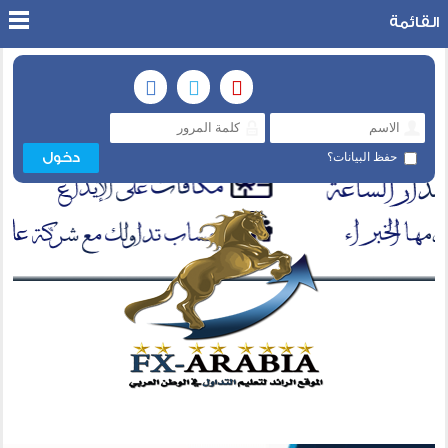
القائمة
حفظ البيانات؟