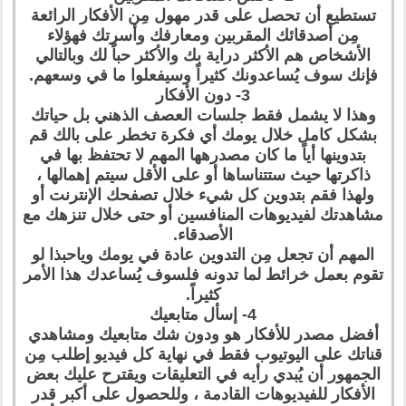
تستطيع أن تحصل على قدر مهول مِن الأفكار الرائعة
مِن أصدقائك المقربين ومعارفك وأسرتك فهؤلاء
الأشخاص هم الأكثر دراية بك والأكثر حباً لك وبالتالي
فإنك سوف يُساعدونك كثيراً وسيفعلوا ما في وسعهم.
3- دون الأفكار
وهذا لا يشمل فقط جلسات العصف الذهني بل حياتك
بشكل كامل خلال يومك أي فكرة تخطر على بالك قم
بتدوينها أياً ما كان مصدرهها المهم لا تحتفظ بها في
ذاكرتها حيث ستتناساها أو على الأقل سيتم إهمالها ،
ولهذا فقم بتدوين كل شيء خلال تصفحك الإنترنت أو
مشاهدتك لفيديوهات المنافسين أو حتى خلال تنزهك مع
الأصدقاء.
المهم أن تجعل مِن التدوين عادة في يومك وياحبذا لو
تقوم بعمل خرائط لما تدونه فلسوف يُساعدك هذا الأمر
كثيراً.
4- إسأل متابعيك
أفضل مصدر للأفكار هو ودون شك متابعيك ومشاهدي
قناتك على اليوتيوب فقط في نهاية كل فيديو إطلب مِن
الجمهور أن يُبدي رأيه في التعليقات ويقترح عليك بعض
الأفكار للفيديوهات القادمة ، وللحصول على أكبر قدر