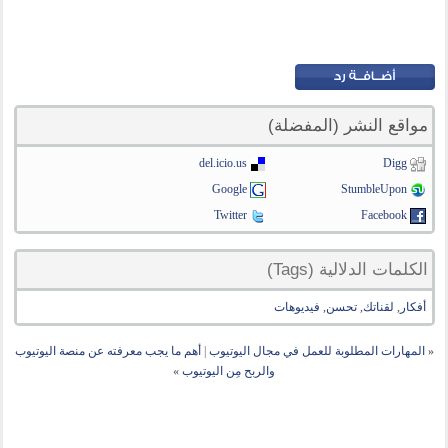
مواقع النشر (المفضلة)
del.icio.us
Digg
Google
StumbleUpon
Twitter
Facebook
الكلمات الدلالية (Tags)
أفكار
,
لقناتك
,
تحسن
,
فيديوهات
«
المهارات المطلوبة للعمل في مجال اليوتيوب
|
أهم ما يجب معرفته عن منصة اليوتيوب
والربح مِن اليوتيوب
»