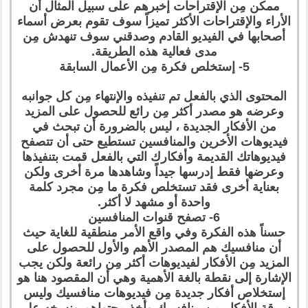
ممكن مِن الإقتراحات إخبرهم على سبيل المثال أن
الأراء والإقتراحات الأكثر تميزاً سوف تقوم بعرض أسماء
أصحابها في الفيديو القادم وصدقني سوف تنهدش مِن
مدى فعالية هذه الطريقة.
5- إستخلص فكرة مِن الأعمال السابقة
المحتوى الذي بالفعل تم تنفيذه والإنتهاء مِن كل جوانبه
وعرضه هو مصدر أكثر مِن رائع للحصول على المزيد
من الأفكار الجديدة ، ليس بالضرورة أن تبحث في
فيديوهات الأخرين والمنافسين تستطيع حتى أن تتصفح
فيديوهاتك القديمة وأفكارك التي بالفعل قمت بتنفيذها
وعرضها فقط إدرسها جيداً وشاهدها مرة أخرى ولكن
بعناية أخرى فقد تستخلص فكرة ما مِن مجرد كلمة
واحدة أو مشهد لا أكثر.
6- تصفح قنوات المنافسين
حسناً هذه الفكرة وفي واقع الأمر منطقية للغاية حيث
أن منافسيك هم المصدر الأهم والأول للحصول على
المزيد مِن الأفكار لفيديوهات أكثر مِن رائعة ولكن يجب
الإشارة إلى نقطة بالغة الأهمية وهي أن المقصود هنا هو
إستخلاص أفكار جديدة مِن فيديوهات منافسيك وليس
سرقة الأفكار مِن منافسيك وأخذ محتواهم ونسخه على