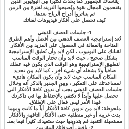
يتناساك الجمهور كما يحدث لكثيراً مِن اليوتيوبر الذين
يقتحمون المجال بقوة ويُصبحوا التريند لفترة مِن الزمن
ثم يتناثروا أدراج الرياح بعدها.
كيف تحصل على أفكار فيديوهات لقناتك
1- جلسات العصف الذهني
تُعد إستراتيجية العصف الذهني مِن أفضل وأهم الطرق
المتاحة والفعالة في الحصول على المزيد مِن الأفكار
لقناتك على اليوتيوب ، لكن لابد وأن تُطبق الإستراتيجية
بشكل صحيح ، حيث لابد وأن تختار الوقت المناسب
لتطبيق الإستراتيجية وهو الوقت الذي يكون فيه عقلك
صافياً ولا يشغله أي شيء أخر ، كما لابد مِن تحديد
المكان المناسب حيث لابد وأن يكون المكان هاديء
لمساعدتك على التفكير ، ومِن الجدير بالذكر أنه وخلال
جلسات العصف الذهني يجب أن تدون كافة الأفكار التي
تحصل عليها وأبداً لا تكتفي بالإحتفاظ بها في ذاكرتك
فهذا الأمر ليس فعال على الإطلاق.
ملحوظة: لابد مِن تدوين كافة الأفكار أياً ما كانت ومهما
بدت غريبة أو غير منطقية حتى الأفكار التافهة والأفكار
مستحيلة التنفيذ قم بتدوينها حيث ستفيدك كثيراً فيما بعد.
2- ناقش أصدقائك المقربين