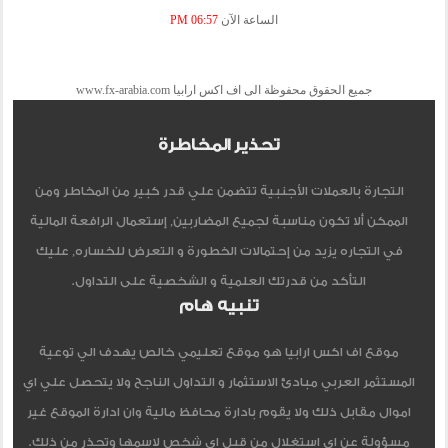
الساعة الآن
06:57 PM
جميع الحقوق محفوظة الى اف اكس ارابيا www.fx-arabia.com
تحذير المخاطرة
التجارة بالعملات الأجنبية تتضمن علي قدر كبير من المخاطر ومن
الممكن ألا تكون مناسبة لجميع المضاربين, إستعمال الرافعة المالية
في التجاره يزيد من إحتمالات الخطورة و التعرض للخساره, عليك
التأكد من قدرتك العلمية و الشخصية على التداول.
تنبيه هام
موقع اف اكس ارابيا هو موقع تعليمي خالص يهدف الي توعية
المستثمر العربي مبادئ الاستثمار و التداول الناجح ولا يتحصل علي اي
اموال مقابل ذلك ولا يقوم بادارة محافظ مالية وان ادارة الموقع غير
مسؤولة عن اي استغلال من قبل اي شخص لاسمها وتحذر من ذلك.