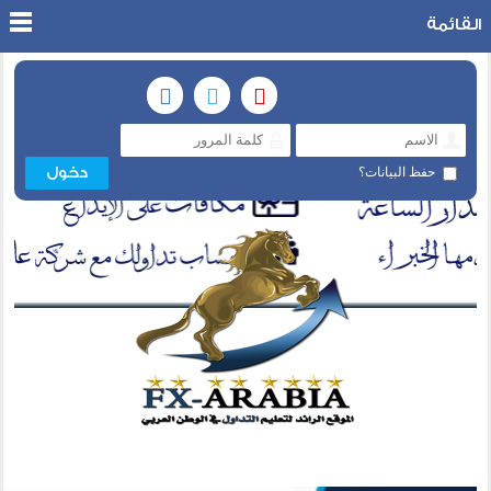
القائمة
حفظ البيانات؟