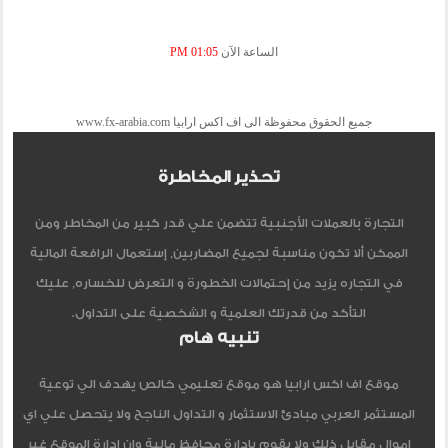
الساعة الآن
01:05 PM
جميع الحقوق محفوظة الى اف اكس ارابيا www.fx-arabia.com
تحذير المخاطرة
التجارة بالعملات الأجنبية تتضمن علي قدر كبير من المخاطر ومن
الممكن ألا تكون مناسبة لجميع المضاربين, إستعمال الرافعة المالية
في التجاره يزيد من إحتمالات الخطورة و التعرض للخساره, عليك
التأكد من قدرتك العلمية و الشخصية على التداول.
تنبيه هام
موقع اف اكس ارابيا هو موقع تعليمي خالص يهدف الي توعية
المستثمر العربي مبادئ الاستثمار و التداول الناجح ولا يتحصل علي اي
اموال مقابل ذلك ولا يقوم بادارة محافظ مالية وان ادارة الموقع غير