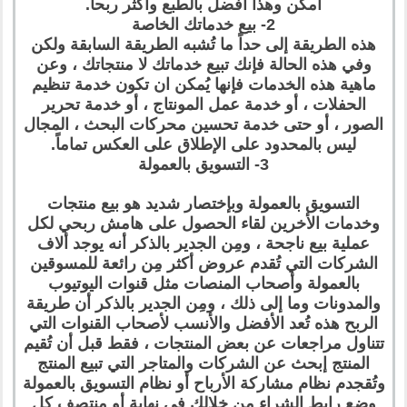
أمكن وهذا أفضل بالطبع وأكثر ربحاً.
2- بيع خدماتك الخاصة
هذه الطريقة إلى حداً ما تُشبه الطريقة السابقة ولكن
وفي هذه الحالة فإنك تبيع خدماتك لا منتجاتك ، وعن
ماهية هذه الخدمات فإنها يُمكن ان تكون خدمة تنظيم
الحفلات ، أو خدمة عمل المونتاج ، أو خدمة تحرير
الصور ، أو حتى خدمة تحسين محركات البحث ، المجال
ليس بالمحدود على الإطلاق على العكس تماماً.
3- التسويق بالعمولة
التسويق بالعمولة وبإختصار شديد هو بيع منتجات
وخدمات الأخرين لقاء الحصول على هامش ربحي لكل
عملية بيع ناجحة ، ومِن الجدير بالذكر أنه يوجد ألاف
الشركات التي تُقدم عروض أكثر مِن رائعة للمسوقين
بالعمولة وأصحاب المنصات مثل قنوات اليوتيوب
والمدونات وما إلى ذلك ، ومِن الجدير بالذكر أن طريقة
الربح هذه تُعد الأفضل والأنسب لأصحاب القنوات التي
تتناول مراجعات عن بعض المنتجات ، فقط قبل أن تُقيم
المنتج إبحث عن الشركات والمتاجر التي تبيع المنتج
وتُقجدم نظام مشاركة الأرباح أو نظام التسويق بالعمولة
وضع رابط الشراء مِن خلالك في نهاية أو منتصف كل