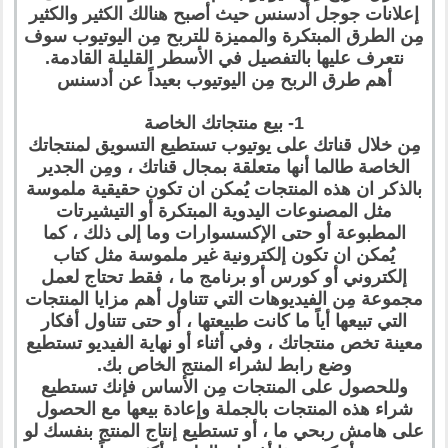
إعلانات جوجل أدسنس حيث أصبح هنالك الكثير والكثير
مِن الطرق المبتكرة والمميزة للتربح مِن اليوتيوب سوف
نتعرف عليها بالتفصيل في الأسطر القليلة القادمة.
أهم طرق الربح مِن اليوتيوب بعيداً عن أدسنس
1- بيع منتجاتك الخاصة
مِن خلال قناتك على يوتيوب تستطيع التسويق لمنتجاتك
الخاصة طالما أنها متعلقة بمجال قناتك ، ومِن الجدير
بالذكر ان هذه المنتجات يُمكن ان تكون حقيقية ملموسة
مثل المصنوعات اليدوية المبتكرة أو التيشيرتات
المطبوعة أو حتى الإكسسوارات وما إلى ذلك ، كما
يُمكن ان تكون إلكترونية غير ملموسة مثل كتاب
إلكتروني أو كورس أو برنامج ما ، فقط تحتاج لعمل
مجموعة مِن الفيديوهات التي تتناول أهم مزايا المنتجات
التي تبيعها أياً ما كانت طبيعتها ، أو حتى تتناول أفكار
معينة تخص منتجاتك ، وفي أثناء أو نهاية الفيديو تستطيع
وضع رابط لشراء المنتج الخاص بك.
وللحصول على المنتجات مِن الأساس فإنك تستطيع
شراء هذه المنتجات بالجملة وإعادة بيعها مع الحصول
على هامش ربحي ما ، أو تستطيع إنتاج المنتج بنفسك لو