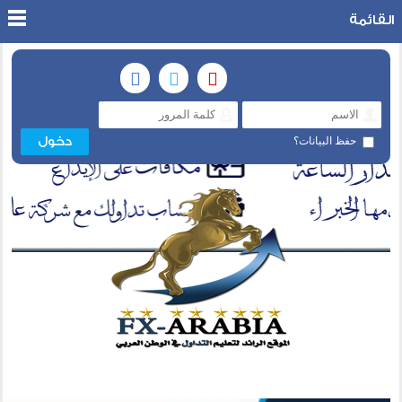
القائمة
حفظ البيانات؟