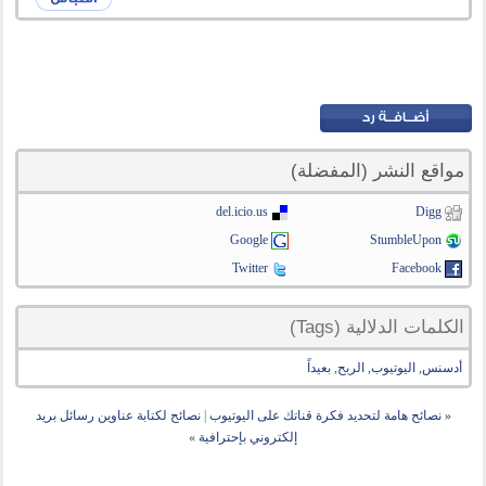
مواقع النشر (المفضلة)
del.icio.us
Digg
Google
StumbleUpon
Twitter
Facebook
الكلمات الدلالية (Tags)
أدسنس
,
اليوتيوب
,
الربح
,
بعيداً
«
نصائح هامة لتحديد فكرة قناتك على اليوتيوب
|
نصائح لكتابة عناوين رسائل بريد
إلكتروني بإحترافية
»