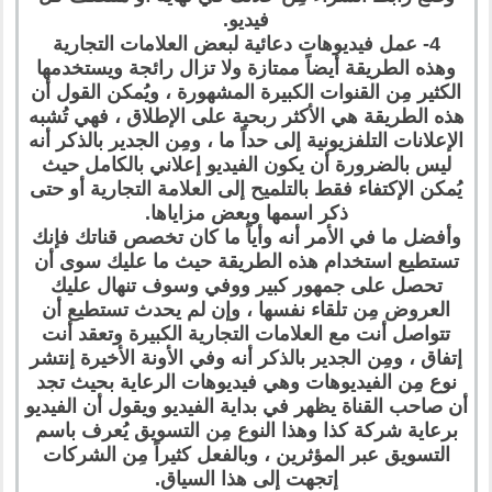
فيديو.
4- عمل فيديوهات دعائية لبعض العلامات التجارية
وهذه الطريقة أيضاً ممتازة ولا تزال رائجة ويستخدمها
الكثير مِن القنوات الكبيرة المشهورة ، ويُمكن القول أن
هذه الطريقة هي الأكثر ربحية على الإطلاق ، فهي تُشبه
الإعلانات التلفزيونية إلى حداً ما ، ومِن الجدير بالذكر أنه
ليس بالضرورة أن يكون الفيديو إعلاني بالكامل حيث
يُمكن الإكتفاء فقط بالتلميح إلى العلامة التجارية أو حتى
ذكر اسمها وبعض مزاياها.
وأفضل ما في الأمر أنه وأياً ما كان تخصص قناتك فإنك
تستطيع استخدام هذه الطريقة حيث ما عليك سوى أن
تحصل على جمهور كبير ووفي وسوف تنهال عليك
العروض مِن تلقاء نفسها ، وإن لم يحدث تستطيع أن
تتواصل أنت مع العلامات التجارية الكبيرة وتعقد أنت
إتفاق ، ومِن الجدير بالذكر أنه وفي الأونة الأخيرة إنتشر
نوع مِن الفيديوهات وهي فيديوهات الرعاية بحيث تجد
أن صاحب القناة يظهر في بداية الفيديو ويقول أن الفيديو
برعاية شركة كذا وهذا النوع مِن التسويق يُعرف باسم
التسويق عبر المؤثرين ، وبالفعل كثيراً مِن الشركات
إتجهت إلى هذا السياق.