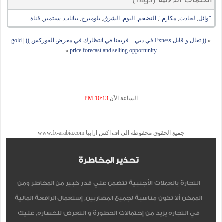
"وائل
,
لحادث
,
مكارم"
,
التضخم
,
اليوم
,
الشرق
,
بلومبرج
,
بيانات
,
سبتمبر
,
قناة
«
(( تعال و قابل Exness في دبي .. فريقنا في انتظارك في معرض الفوركس ))
|
gold
»
price forecast and selling opportunity
الساعة الآن
10:13 PM
جميع الحقوق محفوظة الى اف اكس ارابيا www.fx-arabia.com
تحذير المخاطرة
التجارة بالعملات الأجنبية تتضمن علي قدر كبير من المخاطر ومن
الممكن ألا تكون مناسبة لجميع المضاربين, إستعمال الرافعة المالية
في التجاره يزيد من إحتمالات الخطورة و التعرض للخساره, عليك