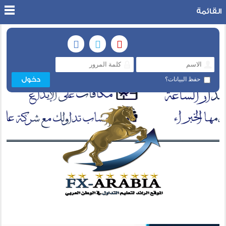
القائمة
حفظ البيانات؟