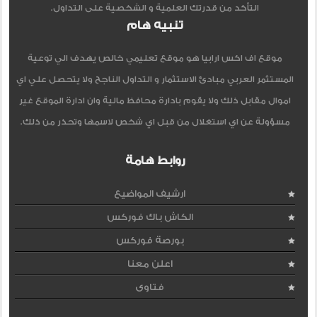
التأكد من قدرتك العلمية و الشخصية على التداول.
تنبيه هام
موقع اف اكس ارابيا هو موقع تعليمي خالص يهدف الي توعية
المستثمر العربي مبادئ الاستثمار و التداول الناجح ولا يتحصل علي اي
اموال مقابل ذلك ولا يقوم بادارة محافظ مالية وان ادارة الموقع غير
مسؤولة عن اي استغلال من قبل اي شخص لاسمها وتحذر من ذلك.
روابط هامة
ارشيف المواضيع
الكاش باك فوركس
بورصة فوركس
اعلن معنا
فتاوى