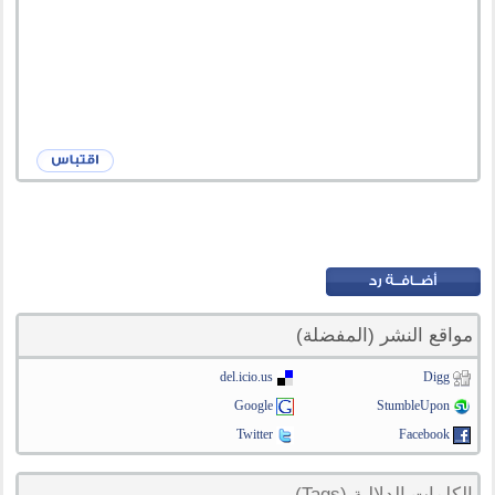
مواقع النشر (المفضلة)
del.icio.us
Digg
Google
StumbleUpon
Twitter
Facebook
الكلمات الدلالية (Tags)