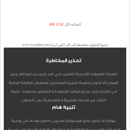
الساعة الآن
12:42 AM
جميع الحقوق محفوظة الى اف اكس ارابيا www.fx-arabia.com
تحذير المخاطرة
التجارة بالعملات الأجنبية تتضمن علي قدر كبير من المخاطر ومن
الممكن ألا تكون مناسبة لجميع المضاربين, إستعمال الرافعة المالية
في التجاره يزيد من إحتمالات الخطورة و التعرض للخساره, عليك
التأكد من قدرتك العلمية و الشخصية على التداول.
تنبيه هام
موقع اف اكس ارابيا هو موقع تعليمي خالص يهدف الي توعية
المستثمر العربي مبادئ الاستثمار و التداول الناجح ولا يتحصل علي اي