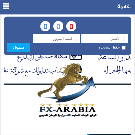
القائمة
حفظ البيانات؟