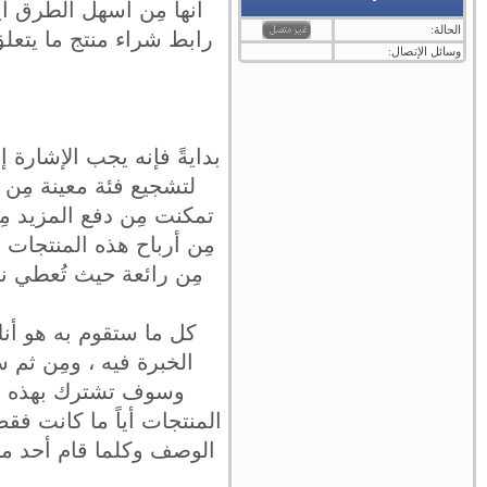
أنها مِن أسهل الطرق أي
الحالة:
رابط شراء منتج ما يتعلق
وسائل الإتصال:
بدايةً فإنه يجب الإشارة 
لتشجيع فئة معينة مِن
تمكنت مِن دفع المزيد م
مِن أرباح هذه المنتجات ،
مِن رائعة حيث تُعطي نس
كل ما ستقوم به هو أ
الخبرة فيه ، ومِن ثم
وسوف تشترك بهذه الب
المنتجات أياً ما كانت ف
الوصف وكلما قام أحد م