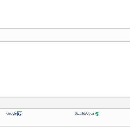
Google
StumbleUpon