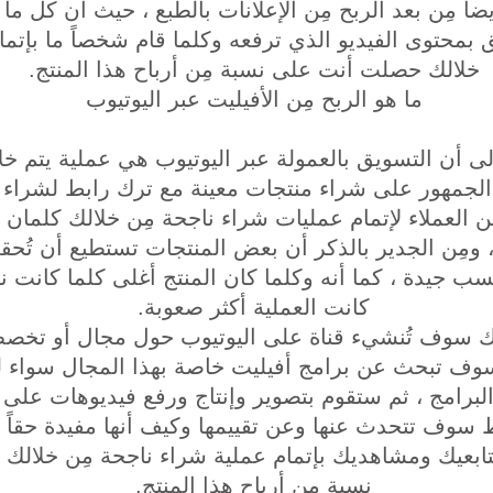
ضاً مِن بعد الربح مِن الإعلانات بالطبع ، حيث أن كل م
 بمحتوى الفيديو الذي ترفعه وكلما قام شخصاً ما بإتمام
خلالك حصلت أنت على نسبة مِن أرباح هذا المنتج.
ما هو الربح مِن الأفيليت عبر اليوتيوب
إلى أن التسويق بالعمولة عبر اليوتيوب هي عملية يتم خل
 الجمهور على شراء منتجات معينة مع ترك رابط لشراء 
ِن العملاء لإتمام عمليات شراء ناجحة مِن خلالك كلما
 ومِن الجدير بالذكر أن بعض المنتجات تستطيع أن تُحقق 
ب جيدة ، كما أنه وكلما كان المنتج أغلى كلما كانت ن
كانت العملية أكثر صعوبة.
نك سوف تُنشيء قناة على اليوتيوب حول مجال أو تخ
 سوف تبحث عن برامج أفيليت خاصة بهذا المجال سواء ل
رامج ، ثم ستقوم بتصوير وإنتاج ورفع فيديوهات على ق
قط سوف تتحدث عنها وعن تقييمها وكيف أنها مفيدة حقاً
تابعيك ومشاهديك بإتمام عملية شراء ناجحة مِن خلا
نسبة مِن أرباح هذا المنتج.