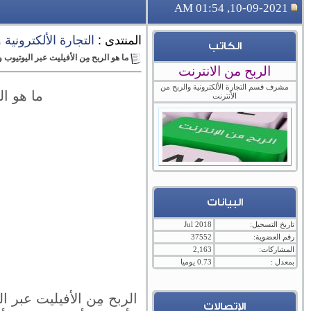
10-09-2021, 01:54 AM
المنتدى :
التجارة الألكترونية
الكاتب
ما هو الربح مِن الأفيليت عبر اليوتيوب و
الربح من الانترنت
مشرف قسم التجارة الألكترونية والربح من
ما هو ال
الأنترنت
البيانات
تاريخ التسجيل:
Jul 2018
رقم العضوية:
37552
المشاركات:
2,163
بمعدل :
0.73 يوميا
الربح مِن الأفيليت عبر 
الإتصالات