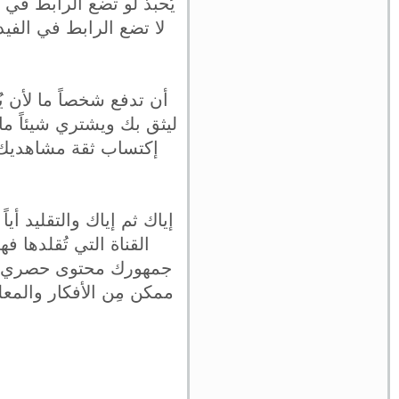
يُحبذ لو تضع الرابط في 
لا تضع الرابط في الفي
أن تدفع شخصاً ما لأن 
ليثق بك ويشتري شيئاً م
إكتساب ثقة مشاهديك ل
إياك ثم إياك والتقليد أ
القناة التي تُقلدها 
جمهورك محتوى حصري لا 
ممكن مِن الأفكار والمع