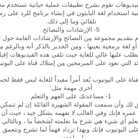
فيديوهات تقوم بشرح تطبيقات عملية حياتية تستخدم معه
فية استخدام لغة البايثون في إنشاء برنامج للرد على 
تلقائي وما إلى ذلك.
5- الإرشادات والنصائح
 بتقديم مجموعة مِن النصائح والإرشادات العامة حول ت
و لغة برمجية بعينها ، ومِن الجدير بالذكر أنه وبالرغم م
لطلب عليها عالي للغاية حيث تلقى هذه الفيديوهات إقبالاً
ئد التي تعود على المبرمجين مِن إمتلاك قناة على اليوت
ناة على اليوتيوب يُعد أمراً مفيداً للغاية ليس فقط لج
أخرى مهمة مثل:
1- مساعدتك على الفهم والتعلم
ق لك وأن سمعت المقولة الشهيرة القائلة إن لم تتمك
عمره فإنك وفي الغالب لا تفهمه بشكل جيد ، حيث أن 
لم أي شيء هي شرح ما تعلمته لشخصاً ما ، وبالتالي ف
لى اليوتيوب فإنك وبهذا تزداد فهماً لما تشرح وتتعمق 
لمراجعته.