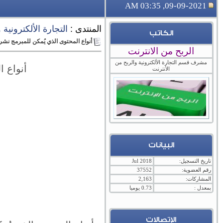
09-09-2021, 03:35 AM
المنتدى :
التجارة الألكترونية
الكاتب
أنواع المحتوى الذي يُمكن للمبرمج نشر
الربح من الانترنت
مشرف قسم التجارة الألكترونية والربح من
أنواع ا
الأنترنت
البيانات
تاريخ التسجيل:
Jul 2018
رقم العضوية:
37552
المشاركات:
2,163
بمعدل :
0.73 يوميا
الإتصالات