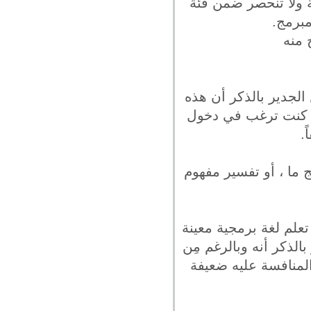
ة ولا تنحصر ضمن فئة
مبرمج.
 منه
الجدير بالذكر أن هذه
إن كنت ترغب في دخول
.
ج ما ، أو تفسير مفهوم
تعلم لغة برمجية معينة
الذكر أنه وبالرغم مِن
المنافسة عليه ضعيفة