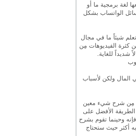
ا لغة برمجية ما أو
رسائل الواتساب بشكل
علم شيئاً ما في مجال
ِن كثرة الفيديوهات مِن
 شديداً للغاية.
يوب
ني المال ولكن لأسباب
ن مِن شرح شيء معين
الطريقة الأفضل على
إنه وحينما تقوم بشرح
به أكثر حيث ستحتاج