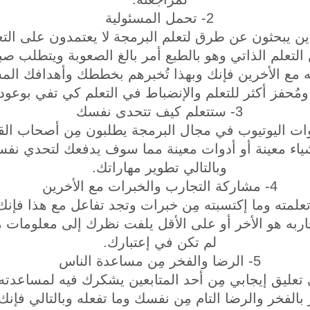
2- تحمل المسئولية
ذين يبحثون عن طرق لتعلم البرمجة لا يعتمدون على الت
التعلم الذاتي وهو بالطبع أمر بالغ الصعوبة ويتطلب صبر
ه مع الأخرين فإنك وبهذا تُخبرهم بخططك وأهدافك المست
ومُحفز أكثر للتعلم والإنضباط في التعلم كي تفي بوعود
3- ستتعلم كيف تتحدى نفسك
قنوات اليوتيوب في مجال البرمجة يطلبون مِن أصحاب ا
اء معينة أو أدوات معينة مما سوف يدفعك لتحدي نفسك
وبالتالي تطوير مهاراتك.
4- مشاركة التجارب والخبرات مع الأخرين
 تعلمته وما إكتسبته مِن خبرات وتجد تفاعل مع هذا فإ
ربه هو الأخر أو على الأقل يلفت نظرك إلى معلومات م
لم تكن في إعتبارك.
5- الرضا والفخر مِن مساعدة الناس
 تعليق إيجابي مِن أحد المتابعين يشكرك فيه لمساعدته 
خر والرضا التام مِن نفسك وما تفعله وبالتالي فإنك س