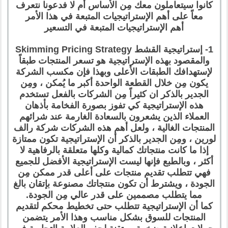
كانوا سيتعاملون معك مِن الأساس أم لا فدعونا نتعرف
معاً على أهم الإستراتيجيات المتبعة في هذا الأمر
أهم الإستراتيجيات المتبعة في التسعير
1- إستراتيجية القشط Skimming Pricing Strategy
والمقصود بهذه الإستراتيجية هو تسعر المنتجات طبقاً
لإستهدافك الطبقات الأعلى وبهذا فإن مكسب الشركة
يكون مِن خلال القطعة الواحدة أكبر ما يُمكن ، ومِن
الجدير بالذكر ان كثيراً مِن الشركات بالفعل تستخدم
هذه الإستراتيجية كي تفوز بصورة الفخامة بأذهان
العملاء الذين يشعرون بالسعادة الغارمة عند شرائهم
المنتجات الغالية ، ولعل أهم هذه الشركات شركة رالف
لورين ، ومِن الجدير بالذكر أن الإستراتيجية تكون ممتازة
إذا ما كانت منتجاتك كمالية وكلها متعلقة بالرفاهية لا
أكثر ، وبالطبع فإنها ليست الإستراتيجية الأفضل للجميع
فهي تتطلب تقديم منتجات على أعلى قدر ممكن مِن
الجودة ، ويشترط أن تكون منتجاتك مصنوعة بإتقان بالغ
مما يتطلب مصممين على قدر عالي مِن الجودة.
كما أن الإستراتيجية تتطلب حتى تخطيط محكم لتقديم
المنتجات للسوق بشكل مناسب وهذا الأمر يتضمن