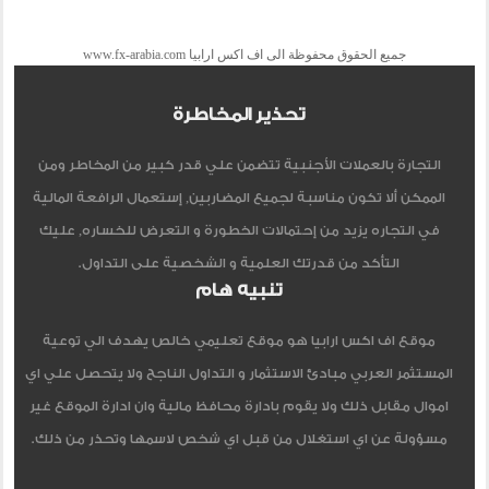
جميع الحقوق محفوظة الى اف اكس ارابيا www.fx-arabia.com
تحذير المخاطرة
التجارة بالعملات الأجنبية تتضمن علي قدر كبير من المخاطر ومن
الممكن ألا تكون مناسبة لجميع المضاربين, إستعمال الرافعة المالية
في التجاره يزيد من إحتمالات الخطورة و التعرض للخساره, عليك
التأكد من قدرتك العلمية و الشخصية على التداول.
تنبيه هام
موقع اف اكس ارابيا هو موقع تعليمي خالص يهدف الي توعية
المستثمر العربي مبادئ الاستثمار و التداول الناجح ولا يتحصل علي اي
اموال مقابل ذلك ولا يقوم بادارة محافظ مالية وان ادارة الموقع غير
مسؤولة عن اي استغلال من قبل اي شخص لاسمها وتحذر من ذلك.