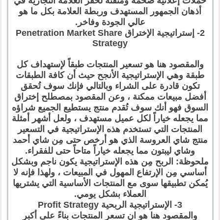
حملات إعلانية ضخمة ومتقنة لحفر العلامة التجارية في
أذهان الجمهور المستهدف وربطة العلامة بكل ما هو
عالي الجودة وفاخر.
2- إستراتيجية الإختراق Penetration Market Share
Strategy
والمقصود هنا هو تسعير المنتجات طبقاً لإستهداف كل
طبقة وهي الإستراتيجية الأنجح حيث أن كافة الطبقات
تكون قادرة على الشراء وبالتالي فإنك سوف تُحقق
أفضل مبيعات ممكنة ، وعن المقصود بمصطلح إختراق
السوق فهو أنك سوف تُقدم منتج يستطيع الجميع شراؤه
مما يجعله خياراً لكل عميل مستهدف ، ولعل أشهر أمثلة
المنتجات التي تستخدم هذه الإستراتيجية في التسعير
منتج شاي العروسة الذي هو أرخص حتى مِن شاي أحمد
وشاي ليبتون مما يجعله خياراً متاحاً حتى للفقراء.
ملحوظة: الربح مِن هذه الإستراتيجية يكون ناجم وبشكل
أساسي مِن الإرتفاع المهول في المبيعات ، ولهذا فإنه لا
يُمكن تطبيقها سوى مع المنتجات الأساسية التي يشتريها
العملاء بشكل يومي.
3- الإستراتيجية الربحية Profit Strategy
والمقصود هنا هو ان تسعر المنتجات بناءً على أكبر