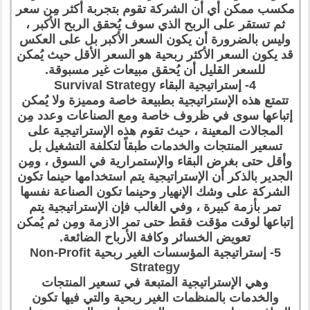
مكسب ممكن أي أن الشركة تقوم بتجربة أكثر مِن سعر
ثم تستقر على الربح الذي سوف يُحقق الربح الأكبر ،
وليس بالضرورة أن يكون السعر الأكبر بل على العكس
قد يكون السعر الأكثر ربحية هو السعر الأقل حيث يُمكن
للسعر القليل أن يُحقق مبيعات غير مسبوقة.
4- إستراتيجية البقاء Survival Strategy
تتمتع هذه الإستراتيجية بطبيعة خاصة ومميزة ولا يُمكن
إتباعها سوى في ظروف خاصة ومع الصناعات وعدد مِن
المجالات المعينة ، حيث تقوم هذه الإستراتيجية على
تسعير المنتجات والخدمات طبقاً لتكلفة التشغيل بل
وأقل حتى بغرض البقاء والإستمرارية في السوق ، ومِن
الجدير بالذكر أن الإستراتيجية يتم استخدامها حينما تكون
الشركة على وشك الإنهيار وحينما تكون الصناعة نفسها
تمر بأزمة كبيرة ، وفي الغالب فإن الإستراتيجية يتم
إتباعها لوقت مؤقت فقط حتى تمر الازمة ومِن ثم يُمكن
تعويض الخسائر وكافة الأرباح الضائعة.
5- إستراتيجية المؤسسات الغير ربحية Non-Profit
Strategy
وهي الإستراتيجية المتبعة في تسعير المنتجات
والخدمات بالمنظمات الغير ربحية والتي فيها تكون