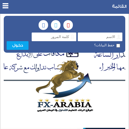
القائمة
حفظ البيانات؟