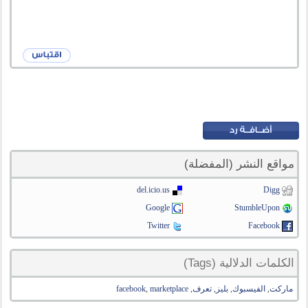
مواقع النشر (المفضلة)
del.icio.us
Digg
Google
StumbleUpon
Twitter
Facebook
الكلمات الدلالية (Tags)
ماركت
,
الفيسبوك
,
بليز
,
تعرف
,
marketplace
,
facebook