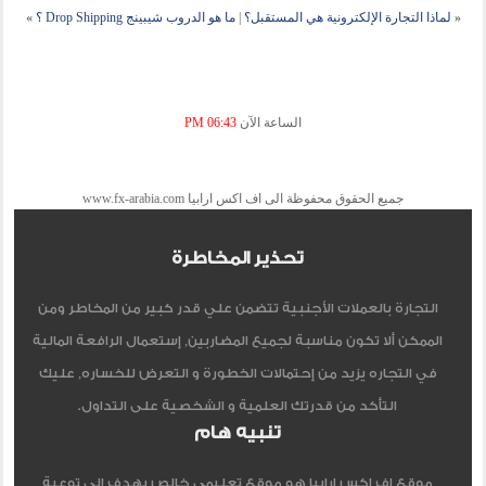
«
لماذا التجارة الإلكترونية هي المستقبل؟
|
ما هو الدروب شيبينج Drop Shipping ؟
»
الساعة الآن
06:43 PM
جميع الحقوق محفوظة الى اف اكس ارابيا www.fx-arabia.com
تحذير المخاطرة
التجارة بالعملات الأجنبية تتضمن علي قدر كبير من المخاطر ومن
الممكن ألا تكون مناسبة لجميع المضاربين, إستعمال الرافعة المالية
في التجاره يزيد من إحتمالات الخطورة و التعرض للخساره, عليك
التأكد من قدرتك العلمية و الشخصية على التداول.
تنبيه هام
موقع اف اكس ارابيا هو موقع تعليمي خالص يهدف الي توعية