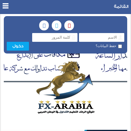
القائمة
حفظ البيانات؟