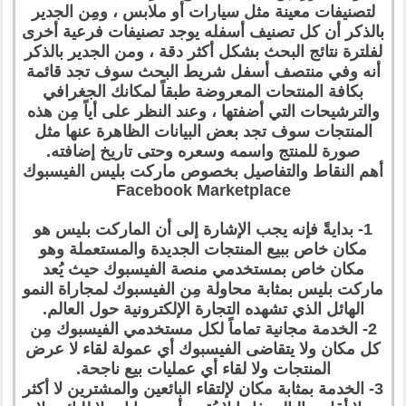
لتصنيفات معينة مثل سيارات أو ملابس ، ومِن الجدير
بالذكر أن كل تصنيف أسفله يوجد تصنيفات فرعية أخرى
لفلترة نتائج البحث بشكل أكثر دقة ، ومن الجدير بالذكر
أنه وفي منتصف أسفل شريط البحث سوف تجد قائمة
بكافة المنتحات المعروضة طبقاً لمكانك الجغرافي
والترشيحات التي أضفتها ، وعند النظر على أياً مِن هذه
المنتجات سوف تجد بعض البيانات الظاهرة عنها مثل
صورة للمنتج واسمه وسعره وحتى تاريخ إضافته.
أهم النقاط والتفاصيل بخصوص ماركت بليس الفيسبوك
Facebook Marketplace
1- بدايةً فإنه يجب الإشارة إلى أن الماركت بليس هو
مكان خاص ببيع المنتجات الجديدة والمستعملة وهو
مكان خاص بمستخدمي منصة الفيسبوك حيث يُعد
ماركت بليس بمثابة محاولة مِن الفيسبوك لمجاراة النمو
الهائل الذي تشهده التجارة الإلكترونية حول العالم.
2- الخدمة مجانية تماماً لكل مستخدمي الفيسبوك مِن
كل مكان ولا يتقاضى الفيسبوك أي عمولة لقاء لا عرض
المنتجات ولا لقاء أي عمليات بيع ناجحة.
3- الخدمة بمثابة مكان لإلتقاء البائعين والمشترين لا أكثر