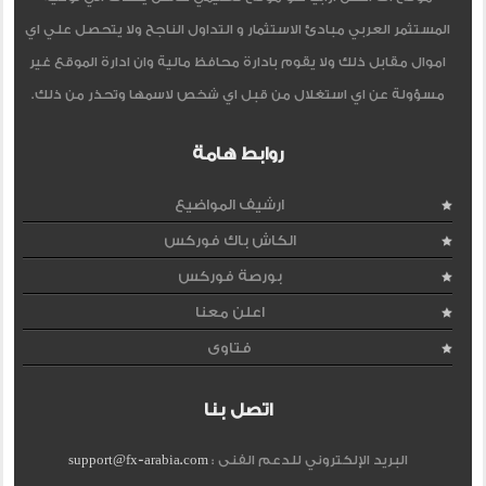
المستثمر العربي مبادئ الاستثمار و التداول الناجح ولا يتحصل علي اي
اموال مقابل ذلك ولا يقوم بادارة محافظ مالية وان ادارة الموقع غير
مسؤولة عن اي استغلال من قبل اي شخص لاسمها وتحذر من ذلك.
روابط هامة
ارشيف المواضيع
الكاش باك فوركس
بورصة فوركس
اعلن معنا
فتاوى
اتصل بنا
البريد الإلكتروني للدعم الفنى :
support@fx-arabia.com