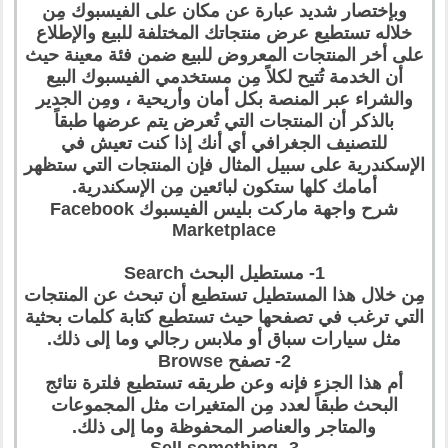
وبإختصار شديد عبارة عن مكان على الفيسبوك مِن
خلاله تستطيع عرض منتجاتك المختلفة للبيع والإطلاع
على أخر المنتجات المعروض للبيع ضمن فئة معينة حيث
أن الخدمة تُتيح لكلاً مِن مستخدمي الفيسبوك البيع
والشراء عبر المنصة بكل أمان وأريحية ، ومِن الجدير
بالذكر أن المنتجات التي تُعرض يتم عرضها طبقاً
للتصنيف الجغرافي أي أنك إذا كنت تعيش في
الإسكندرية على سبيل المثال فإن المنتجات التي ستظهر
أمامك كلها ستكون لبائعين مِن الإسكندرية.
شرح واجهة ماركت بليس الفيسبوك Facebook
Marketplace
1- مستطيل البحث Search
مِن خلال هذا المستطيل تستطيع أن تبحث عن المنتجات
التي ترغب في تصفحها حيث تستطيع كتابة كلمات بحثية
مثل سيارات سباق أو ملابس رجالي وما إلى ذلك.
2- تصفح Browse
أم هذا الجزء فإنه وعن طريقه تستطيع فلترة نتائج
البحث طبقاً لعدد مِن المتغيرات مثل المجموعات
والمتاجر والعناصر المحفوظة وما إلى ذلك.
3- Sell something