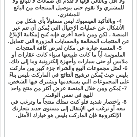
ولا أقل وبالتالي فإنها لا تُقدم أي ضمانات لا للبائع ولا
للمشتري ولا تقوم حتى بتوصيل المنتجات مِن البائع
للمشتري.
4- وبالتأكيد الفيسبوك ليس مسئولاً بأي شكل مِن
الأشكال عن عمليات الإحتيال التي يُمكن أن تتم عبر
المنصة ، لكن ومِن ناحية أخرى فإنه يُتيح إمكانية الإبلاغ
عن المنتجات المخالفة والحسابات المزورة التي تتحايل.
5- المنصة عبارة عن مكان لعرض كافة المنتجات
الملموسة أياً ما كانت طبيعتها سواء كانت عقارات أو
ملابس أو حتى سيارات وأجهزة إلكترونية وما إلى ذلك.
6- تُمثل مجموعات البيع والشراء جزء كبير مِن ماركت
بليس حيث يُمكن ترشيح النتائج في الماركت بليس بناءً
على المجموعات التي يستخدمها ويشترك فيها الشخص.
7- يُمكن ومِن خلال المنصة عرض أكثر مِن منتج واحد
للبيع في نفس الوقت.
8- بإختصار شديد فلو كنت تمتلك منتجاً ما وترغب في
بيعه أو ترغب في الإنتقال إلى مستوى جديد بتجارتك
الإلكترونية فإن الماركت بليس هو خيارك الأمثل.