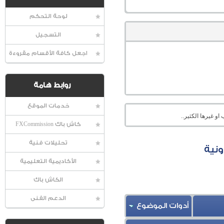
لوحة التحكم
التسجيل
اجعل كافة الأقسام مقروءة
روابط هامة
خدمات الموقع
او غيرها الكثير..
كاش باك FXCommission
تحليلات فنية
ونية
الأكاديمية التعليمية
الكاش باك
الدعم الفنى
أدوات الموضوع