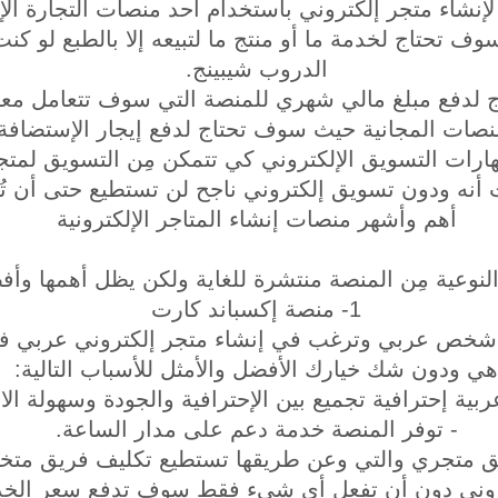
لإنشاء متجر إلكتروني باستخدام أحد منصات التجارة الإل
 سوف تحتاج لخدمة ما أو منتج ما لتبيعه إلا بالطبع لو 
الدروب شيبينج.
اج لدفع مبلغ مالي شهري للمنصة التي سوف تتعامل معه
نصات المجانية حيث سوف تحتاج لدفع إيجار الإستضافة.
 مهارات التسويق الإلكتروني كي تتمكن مِن التسويق لمتج
أنه ودون تسويق إلكتروني ناجح لن تستطيع حتى أن تُ
أهم وأشهر منصات إنشاء المتاجر الإلكترونية
لنوعية مِن المنصة منتشرة للغاية ولكن يظل أهمها وأف
1- منصة إكسباند كارت
شخص عربي وترغب في إنشاء متجر إلكتروني عربي فإن
ي ودون شك خيارك الأفضل والأمثل للأسباب التالية:
ربية إحترافية تجميع بين الإحترافية والجودة وسهولة ال
- توفر المنصة خدمة دعم على مدار الساعة.
لق متجري والتي وعن طريقها تستطيع تكليف فريق م
تروني دون أن تفعل أي شيء فقط سوف تدفع سعر الخد