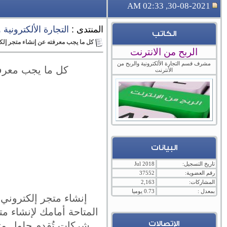
30-08-2021, 02:33 AM
المنتدى :
التجارة الألكترونية
الكاتب
كل ما يجب معرفته عن إنشاء متجر إلكت
الربح من الانترنت
مشرف قسم التجارة الألكترونية والربح من
كل ما يجب معرفت
الأنترنت
البيانات
تاريخ التسجيل:
Jul 2018
رقم العضوية:
37552
المشاركات:
2,163
بمعدل :
0.73 يوميا
إنشاء متجر إلكتروني 
المتاحة أمامك لإنشاء م
الإتصالات
شركات تُقدم حلول مت