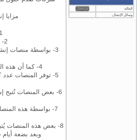
الحالة:
مزايا إ
وسائل الإتصال:
1- باستخدامها تستطيع حجز اسم نطاق م
2- المنصة سوف تكون بمثابة إستضافة لمتجرك الإلكتروني.
3- بواسطة منصات إنشاء
4- كما أن هذه المنصات تُقدم خدمات دعم فني على مدار الساعة وهو أمر جيد بالطبع.
5- توفر المنصات عدد ك
6- بعض المنصات تُتيح إم
7- بواسطة هذه المنصا
8- بعض هذه المنصات يُتي
وبعد بضعة أيام 