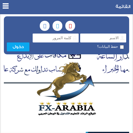
القائمة
حفظ البيانات؟