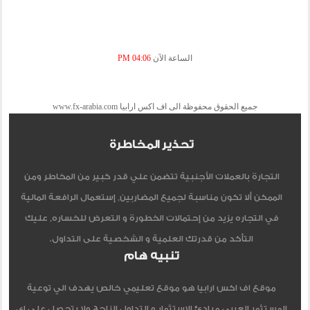
الساعة الآن
04:06 PM
جميع الحقوق محفوظة الى اف اكس ارابيا www.fx-arabia.com
تحذير المخاطرة
التجارة بالعملات الأجنبية تتضمن علي قدر كبير من المخاطر ومن
الممكن ألا تكون مناسبة لجميع المضاربين, إستعمال الرافعة المالية
في التجاره يزيد من إحتمالات الخطورة و التعرض للخساره, عليك
التأكد من قدرتك العلمية و الشخصية على التداول.
تنبيه هام
موقع اف اكس ارابيا هو موقع تعليمي خالص يهدف الي توعية
المستثمر العربي مبادئ الاستثمار و التداول الناجح ولا يتحصل علي اي