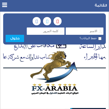
القائمة
حفظ البيانات؟