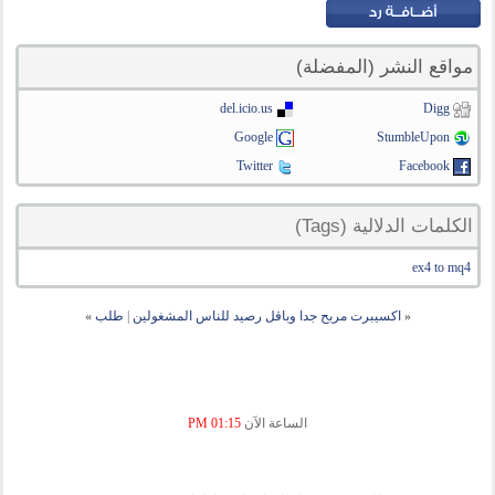
مواقع النشر (المفضلة)
del.icio.us
Digg
Google
StumbleUpon
Twitter
Facebook
الكلمات الدلالية (Tags)
ex4 to mq4
«
اكسيبرت مربح جدا وباقل رصيد للناس المشغولين
|
طلب
»
الساعة الآن
01:15 PM