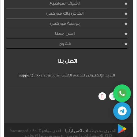
ارشيف المواضيع
الكاش باك فوركس
بورصة فوركس
اعلن معنا
فتاوى
اتصل بنا
البريد الإلكتروني للدعم الفنى :
support@fx-arabia.com
جميع الحقوق محفوظة
اف اكس ارابيا
– احدى مواقع Inwestopedia Sp. Z
O.O. للاستشارات و التدريب – جمهورية بولندا الإتحادية.