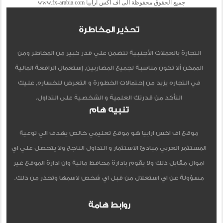
جميع الحقوق محفوظة الى اف اكس ارابيا www.fx-arabia.com
تحذير المخاطرة
التجارة بالعملات الأجنبية تتضمن علي قدر كبير من المخاطر ومن
الممكن ألا تكون مناسبة لجميع المضاربين, إستعمال الرافعة المالية
في التجاره يزيد من إحتمالات الخطورة و التعرض للخساره, عليك
التأكد من قدرتك العلمية و الشخصية على التداول.
تنبيه هام
موقع اف اكس ارابيا هو موقع تعليمي خالص يهدف الي توعية
المستثمر العربي مبادئ الاستثمار و التداول الناجح ولا يتحصل علي اي
اموال مقابل ذلك ولا يقوم بادارة محافظ مالية وان ادارة الموقع غير
مسؤولة عن اي استغلال من قبل اي شخص لاسمها وتحذر من ذلك.
روابط هامة