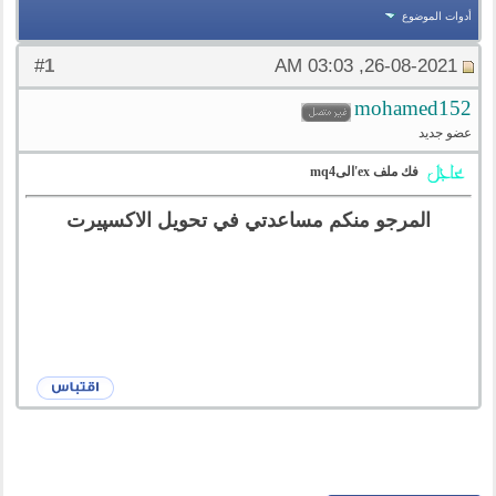
أدوات الموضوع
1
#
26-08-2021, 03:03 AM
mohamed152
عضو جديد
فك ملف ex'الىmq4
المرجو منكم مساعدتي في تحويل الاكسپيرت