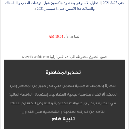
حتى 27-8-2021
|
التحليل الاسبوعي بعد ندوة جاكسون هول لتوقعات الذهب و الناسداك
والعملات هذا الاسبوع حتى 3 سبتمبر 2021
»
الساعة الآن
10:54 AM
جميع الحقوق محفوظة الى اف اكس ارابيا www.fx-arabia.com
تحذير المخاطرة
التجارة بالعملات الأجنبية تتضمن علي قدر كبير من المخاطر ومن
الممكن ألا تكون مناسبة لجميع المضاربين, إستعمال الرافعة المالية
في التجاره يزيد من إحتمالات الخطورة و التعرض للخساره, عليك
التأكد من قدرتك العلمية و الشخصية على التداول.
تنبيه هام