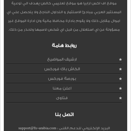
موقع اف اكس ارابيا هو موقع تعليمي خالص يهدف الي توعية
المستثمر العربي مبادئ الاستثمار و التداول الناجح ولا يتحصل علي اي
اموال مقابل ذلك ولا يقوم بادارة محافظ مالية وان ادارة الموقع غير
مسؤولة عن اي استغلال من قبل اي شخص لاسمها وتحذر من ذلك.
روابط هامة
ارشيف المواضيع
الكاش باك فوركس
بورصة فوركس
اعلن معنا
فتاوى
اتصل بنا
البريد الإلكتروني للدعم الفنى :
support@fx-arabia.com