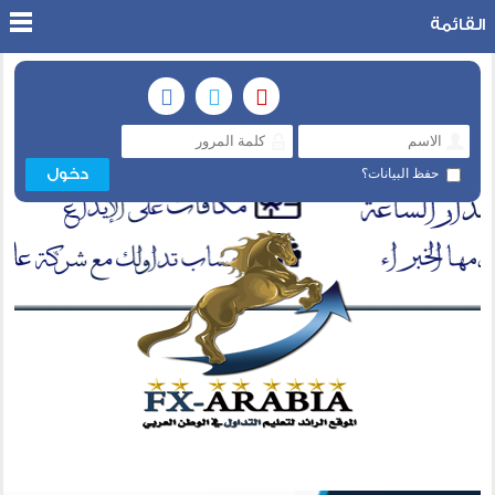
القائمة
حفظ البيانات؟