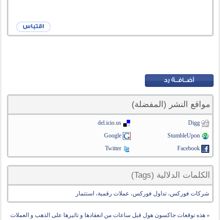
مواقع النشر (المفضلة)
del.icio.us
Digg
Google
StumbleUpon
Twitter
Facebook
الكلمات الدلالية (Tags)
شركات فوركس، تداول فوركس، عملات رقمية، استثمار
«
هذه توقعات جاكسون هول قبل ساعات من انعقادها و تاثيرها على الذهب و العملات