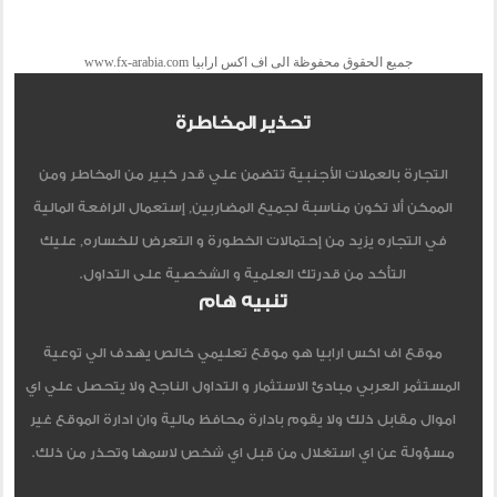
جميع الحقوق محفوظة الى اف اكس ارابيا www.fx-arabia.com
تحذير المخاطرة
التجارة بالعملات الأجنبية تتضمن علي قدر كبير من المخاطر ومن
الممكن ألا تكون مناسبة لجميع المضاربين, إستعمال الرافعة المالية
في التجاره يزيد من إحتمالات الخطورة و التعرض للخساره, عليك
التأكد من قدرتك العلمية و الشخصية على التداول.
تنبيه هام
موقع اف اكس ارابيا هو موقع تعليمي خالص يهدف الي توعية
المستثمر العربي مبادئ الاستثمار و التداول الناجح ولا يتحصل علي اي
اموال مقابل ذلك ولا يقوم بادارة محافظ مالية وان ادارة الموقع غير
مسؤولة عن اي استغلال من قبل اي شخص لاسمها وتحذر من ذلك.