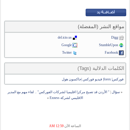
مواقع النشر (المفضلة)
del.icio.us
Digg
Google
StumbleUpon
Twitter
Facebook
الكلمات الدلالية (Tags)
فوركس| forex| فيديو فوركس |جاكسون هول
«
سؤال
|
" الأردن قد تصبح مركزا اقليميا لشركات الفوركس" .. لقاء مهم مع المدير
الاقليمي لشركة Exness
»
الساعة الآن
12:59 AM