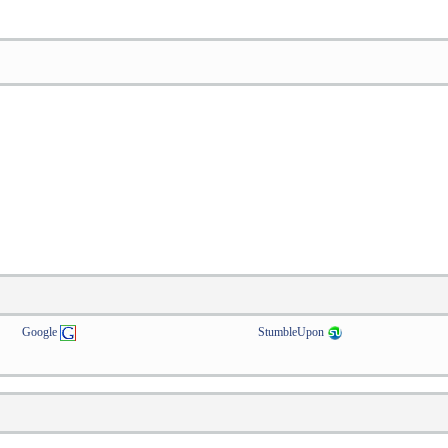
Google
StumbleUpon