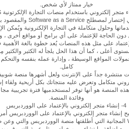
خيار ممتاز لأي شخص.
SaaS هذه الأحرف هي إختصار لمصطلح
خدماتها وحلول متكاملة في التجارة الإلكترونية ويُمكن ال
دون الحاجة للإعتماد على أي برامج أو مواقع أخرى ، وم
إعتماد على مثل هذه المنصات يُعد خطوة بالغة الأهمية 
ستوى أعلى ، كما أن هذا الحل يلجأ له الكثير والكثير مِ
ولات المواقع الوسيطة ، وإدارة عمله بنفسه والتحكم 
كامل.
ات منتشرة جداً على الإنترنت ولعل أشهرها منصة شوبي
روني متكامل وتعرض عليه منتجاتك بكل أريحية ولقاء 
ه المنصة هو أنها توفر لمستخدميها فترة تجريبية مجا
وفائدة المنصة.
4- إنشاء متجر إلكتروني بالإعتماد على الووردبريس
 إنشاء متجر إلكتروني بالإعتماد على الووردبريس أمر
إضافة Woocommerce المجانية التي أطلقتها منصة الووردبريس والتي 
 مع إضافة ما تشاء ممِن خواص مثل عربة التسوق ووسا