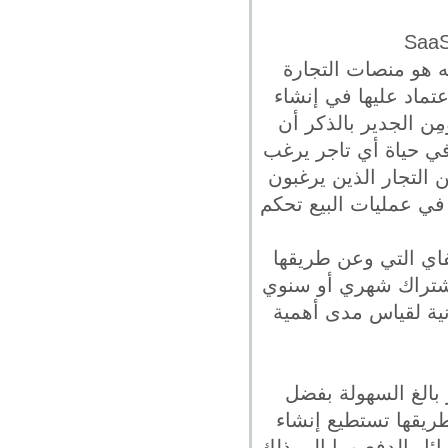
 Software as a Service والمقصود به هو منصات التجارة
إعتماد عليها في إنشاء
ِن الجدير بالذكر أن
في حياة أي تاجر يرغب
ن التجار الذين يرغبون
في عمليات البيع تحكم
فاي التي وعن طريقها
إشتراك شهري أو سنوي
نية لقياس مدى أهمية
 بالغ السهولة بفضل
وعن طريقها تستطيع إنشاء
ئل الدفع وما إلى ذلك