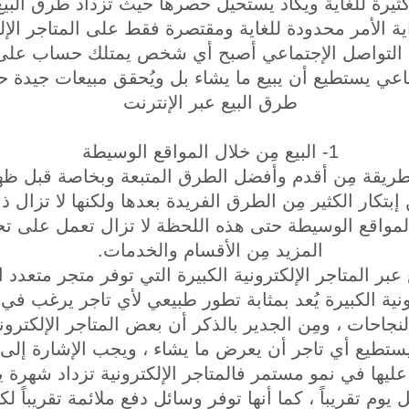
ثيرة للغاية ويكاد يستحيل حصرها حيث تزداد طرق البيع ع
ة الأمر محدودة للغاية ومقتصرة فقط على المتاجر الإلكت
ت التواصل الإجتماعي أصبح أي شخص يمتلك حساب على
اعي يستطيع أن يبيع ما يشاء بل ويُحقق مبيعات جيدة ح
طرق البيع عبر الإنترنت
1- البيع مِن خلال المواقع الوسيطة
ريقة مِن أقدم وأفضل الطرق المتبعة وبخاصة قبل ظه
 إبتكار الكثير مِن الطرق الفريدة بعدها ولكنها لا تزال 
 المواقع الوسيطة حتى هذه اللحظة لا تزال تعمل على ت
المزيد مِن الأقسام والخدمات.
ترونية الكبيرة يُعد بمثابة تطور طبيعي لأي تاجر يرغب ف
لنجاحات ، ومِن الجدير بالذكر أن بعض المتاجر الإلكترون
ه يستطيع أي تاجر أن يعرض ما يشاء ، ويجب الإشارة إل
عليها في نمو مستمر فالمتاجر الإلكترونية تزداد شهرة ي
وم تقريباً ، كما أنها توفر وسائل دفع ملائمة تقريباً لك