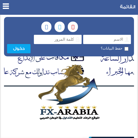
القائمة
حفظ البيانات؟