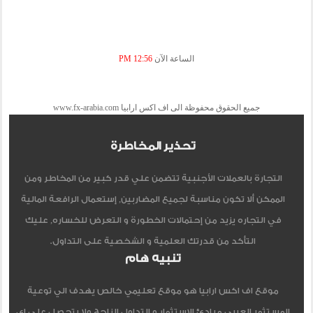
الساعة الآن
12:56 PM
جميع الحقوق محفوظة الى اف اكس ارابيا www.fx-arabia.com
تحذير المخاطرة
التجارة بالعملات الأجنبية تتضمن علي قدر كبير من المخاطر ومن
الممكن ألا تكون مناسبة لجميع المضاربين, إستعمال الرافعة المالية
في التجاره يزيد من إحتمالات الخطورة و التعرض للخساره, عليك
التأكد من قدرتك العلمية و الشخصية على التداول.
تنبيه هام
موقع اف اكس ارابيا هو موقع تعليمي خالص يهدف الي توعية
المستثمر العربي مبادئ الاستثمار و التداول الناجح ولا يتحصل علي اي