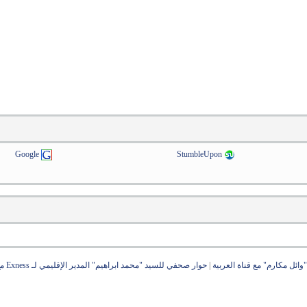
Google
StumbleUpon
وائل مكارم" مع قناة العربية
|
حوار صحفي للسيد "محمد ابراهيم" المدير الإقليمي لـ Exness مع مجلة Game Changer