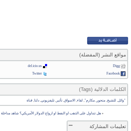
مواقع النشر (المفضلة)
del.icio.us
Digg
Twitter
Facebook
الكلمات الدلالية (Tags)
"وائل
,
للشيخ
,
متحور
,
مكارم"
,
لقاء
,
الاسواق
,
تأثير
,
تليفزيوني
,
دلتا
,
قناة
«
هل تتداول على الذهب او النفط او ازواج الدولار الأمريكي؟ شاهد مداخلة "
تعليمات المشاركة