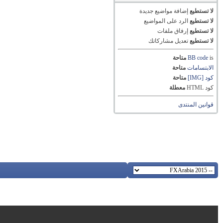
لا تستطيع
إضافة مواضيع جديدة
لا تستطيع
الرد على المواضيع
لا تستطيع
إرفاق ملفات
لا تستطيع
تعديل مشاركاتك
is
BB code
متاحة
الابتسامات
متاحة
كود [IMG]
متاحة
كود HTML
معطلة
قوانين المنتدى