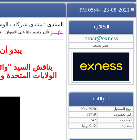
23-08-2021, 05:44 PM
المنتدى :
منتدى شركات الوساطة 
الكاتب
تأثير متحور دلتا على الاسواق ..
omar@exness
عضو نشيط
يبدو أن
يناقش السيد "وائ
الولايات المتحدة و
البيانات
تاريخ التسجيل:
Nov 2020
رقم العضوية:
39719
المشاركات:
242
بمعدل :
0.12 يوميا