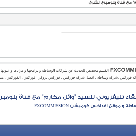
م" مع قناة بلومبرج الشرق
القسم مخصص للحديث عن شركات الوساطة و برامجها و مزاياها و عيوبها و م
، شركة فوركس ،شركة وساطة ، افضل شركة فوركس ، فوركس بروكر ، فوركس ، الفوركس ، منص
 لقاء تليفزيوني للسيد "وائل مكارم" مع قناة بلومبر
و موقع اف اكس كوميشن FXCOMMISSION