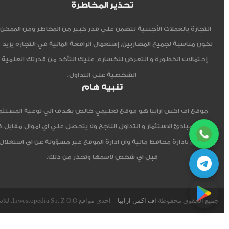
تحذير المخاطرة
التجارة بالعملات الأجنبية تتضمن علي قدر كبير من المخاطر ومن الممكن أ
تكون مناسبة لجميع المضاربين, إستعمال الرافعة المالية في التجاره يزيد 
إحتمالات الخطورة و التعرض للخساره, عليك التأكد من قدرتك العلمية 
الشخصية على التداول.
تنبيه هام
موقع اف اكس ارابيا هو موقع تعليمي خالص يهدف الي توعية المستثم
العربي مبادئ الاستثمار و التداول الناجح ولا يتحصل علي اي اموال مقابل 
ولا يقوم بادارة محافظ مالية وان ادارة الموقع غير مسؤولة عن اي استغلال
قبل اي شخص لاسمها وتحذر من ذلك.
جميع الحقوق محفوظة
اف اكس ارابيا
– احدى مواقع Inwestopedia Sp. Z O.O. للاستشارات و التدريب – جمهورية بولندا الإتحادية.