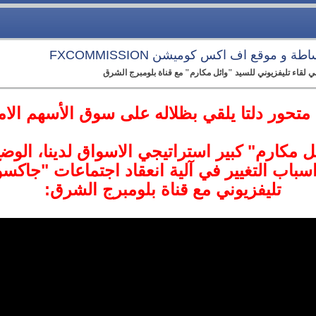
و موقع اف اكس كوميشن FXCOMMISSION
 في لقاء تليفزيوني للسيد "وائل مكارم" مع قناة بلومبرج الشرق
 متحور دلتا يلقي بظلاله على سوق الأسهم الام
ل مكارم" كبير استراتيجي الاسواق لدينا، الوض
اسباب التغيير في آلية انعقاد اجتماعات "جاك
تليفزيوني مع قناة بلومبرج الشرق: