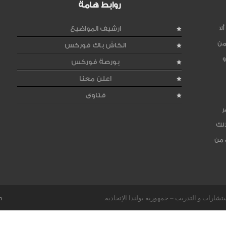
روابط هامة
لا
ارشيف المواضيع
من
الكاش باك فوركس
و
بورصة فوركس
اعلن معنا
فتاوى
ر
ذلك
 من
m