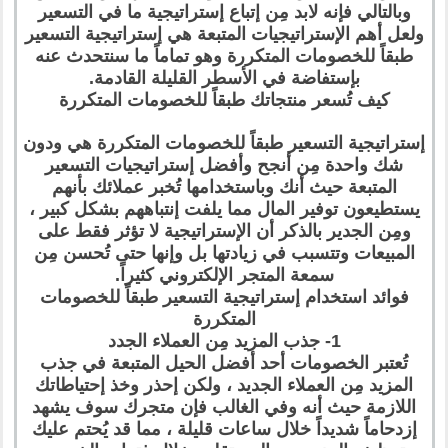
وبالتالي فإنه لابد مِن إتباع إستراتيجية ما في التسعير
ولعل أهم الإستراتيجيات المتبعة هي إستراتيجية التسعير
طبقاً للخصومات المتكررة وهو تماماً ما سنتحدث عنه
بإستفاضة في الأسطر القليلة القادمة.
كيف تُسعر منتجاتك طبقاً للخصومات المتكررة
إستراتيجية التسعير طبقاً للخصومات المتكررة هي ودون
شك واحدة مِن أنجح وأفضل إستراتيجيات التسعير
المتبعة حيث أنك وباستخدامها تُخبر عملائك بأنهم
يستطيعون توفير المال مما يلفت إنتباههم بشكل كبير ،
ومِن الجدير بالذكر أن الإستراتيجية لا تؤثر فقط على
المبيعات وتتسبب في زيادتها بل وإنها حتى تُحسن مِن
سمعة المتجر الإلكتروني كثيراً.
فوائد استخدام إستراتيجية التسعير طبقاً للخصومات
المتكررة
1- جذب المزيد مِن العملاء الجدد
تُعتبر الخصومات أحد أفضل الحيل المتبعة في جذب
المزيد مِن العملاء الجديد ، ولكن إحذر وخذ إحتياطاتك
اللازمة حيث أنه وفي الغالب فإن متجرك سوف يشهد
إزدحاماً شديداً خلال ساعات قليلة ، مما قد يُحتم عليك