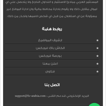
المستثمر العربي مبادئ الاستثمار و التداول الناجح ولا يتحصل علي اي
اموال مقابل ذلك ولا يقوم بادارة محافظ مالية وان ادارة الموقع غير
مسؤولة عن اي استغلال من قبل اي شخص لاسمها وتحذر من ذلك.
روابط هامة
ارشيف المواضيع
الكاش باك فوركس
بورصة فوركس
اعلن معنا
فتاوى
اتصل بنا
البريد الإلكتروني للدعم الفنى :
support@fx-arabia.com