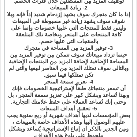
توظيف المزيد مِن المستقلين خلال فترات الخصم.
2- زيادة المبيعات
إذا ما كان متجرك سوف يشهد إزدحام شديد إذاً فإنه وبلا
شوف سوف يشهد زيادة غير مسبوطة في المبيعات
وليس فقط للمنتجات التي عليها خصومات وإنما على
كافة المنتجات على المتجر وبخاصة تلك المتلعقة
بالمنتجات التي عليها خصم.
3- توفير المزيد مِن المساحة في متجرك
حينما تزداد مبيعاتك سوف تتمكن مِن توفير المزيد مِن
المساحة الإضافية لإضافة المزيد مِن المنتجات الإضافية
وبالتالي سوف تمتلك المزيد مِن العناصر لبيعها والتي لم
تكن تمتلكها فيما سبق.
4- تعزيز سمعة المتجر
أن تسعر منتجاتك طبقاً لإستراتيجية الخصومات فإنك
وبهذا تُساعد وبشكل كبير على تعزيز سمعة المتجر ، بل
وحتى إنك تُساعد العملاء على حفظ علامتك التجارية.
5- تحقيق أهداف المبيعات
بعض المؤسسات لديها أهداف شهرية أو ربع سنوية يجب
عليهم الوصول إليها وهذه الأهداف خاصة بالمبيعات ،
ومِن الجدير بالذكر ان إتباع الإستراتيجية يُساعد وبشكل
ملحوظ على بلوغ هذه الأهداف.