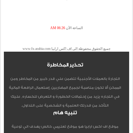
الساعة الآن
06:26 AM
جميع الحقوق محفوظة الى اف اكس ارابيا www.fx-arabia.com
تحذير المخاطرة
التجارة بالعملات الأجنبية تتضمن علي قدر كبير من المخاطر ومن
الممكن ألا تكون مناسبة لجميع المضاربين, إستعمال الرافعة المالية
في التجاره يزيد من إحتمالات الخطورة و التعرض للخساره, عليك
التأكد من قدرتك العلمية و الشخصية على التداول.
تنبيه هام
موقع اف اكس ارابيا هو موقع تعليمي خالص يهدف الي توعية