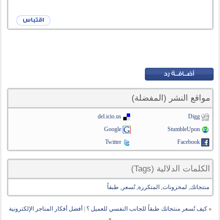
مواقع النشر (المفضلة)
del.icio.us
Digg
Google
StumbleUpon
Twitter
Facebook
الكلمات الدلالية (Tags)
منتجاتك
,
لمخزونات
,
المتكررة
,
تُسعر
,
طبقاً
«
كيف تُسعر منتجاتك طبقاً للجانب النفسي للعميل ؟
|
أفضل أفكار المتاجر الإلكترونية
»