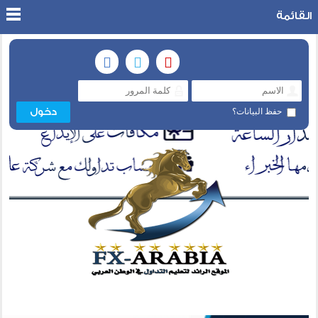
القائمة
حفظ البيانات؟