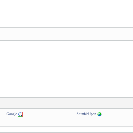
Google
StumbleUpon