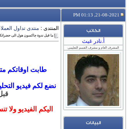
21-08-2021, 01:13 PM
المنتدى :
منتدى تداول العملات 
الكاتب
ما قبل ندوة جاكسون هول الى حضراتكم اهم ا
أ.نادر غيث
المشرف العام و مشرف القسم التعليمى
طابت اوقاتكم متاب
نضع لكم فيديو التحليل الاسبوعي حتى 27-8-1
قبل
اليكم الفيديو ولا تن
البيانات