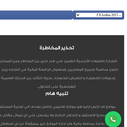
تحذير المخاطرة
التجارة بالعملات الأجنبية تتضمن علي قدر كبير من المخاطر ومن الممكن أ
تكون مناسبة لجميع المضاربين, إستعمال الرافعة المالية في التجاره يزيد 
إحتمالات الخطورة و التعرض للخساره, عليك التأكد من قدرتك العلمية 
الشخصية على التداول.
تنبيه هام
موقع اف اكس ارابيا هو موقع تعليمي خالص يهدف الي توعية المستثم
العربي مبادئ الاستثمار و التداول الناجح ولا يتحصل علي اي اموال مقابل 
ولا يقوم بادارة محافظ مالية وان ادارة الموقع غير مسؤولة عن اي استغلال