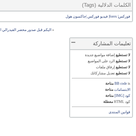
الكلمات الدلالية (Tags)
فوركس| forex| فيديو فوركس |جاكسون هول
«
اليكم قبل صدور محضر الفيدرالي الامري
تعليمات المشاركة
لا تستطيع
إضافة مواضيع جديدة
لا تستطيع
الرد على المواضيع
لا تستطيع
إرفاق ملفات
لا تستطيع
تعديل مشاركاتك
is
BB code
متاحة
الابتسامات
متاحة
كود [IMG]
متاحة
كود HTML
معطلة
قوانين المنتدى