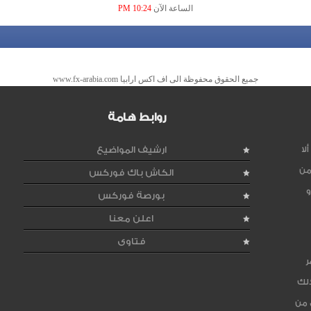
الساعة الآن
10:24 PM
جميع الحقوق محفوظة الى اف اكس ارابيا www.fx-arabia.com
روابط هامة
لا
ارشيف المواضيع
من
الكاش باك فوركس
و
بورصة فوركس
اعلن معنا
فتاوى
ر
ذلك
 من